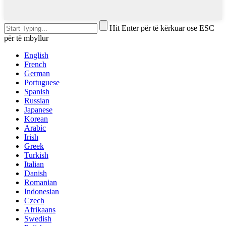
Hit Enter për të kërkuar ose ESC
për të mbyllur
English
French
German
Portuguese
Spanish
Russian
Japanese
Korean
Arabic
Irish
Greek
Turkish
Italian
Danish
Romanian
Indonesian
Czech
Afrikaans
Swedish