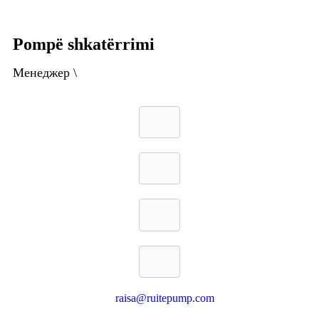
Pompë shkatërrimi
Менеджер \
raisa@ruitepump.com