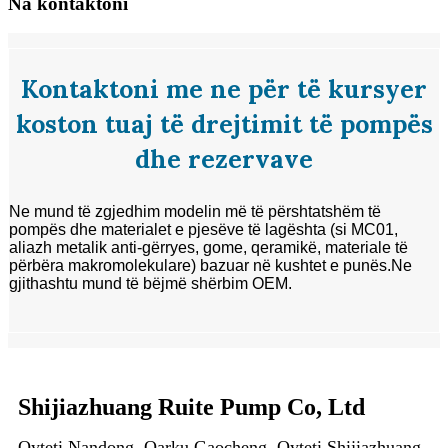
Na kontaktoni
Kontaktoni me ne për të kursyer
koston tuaj të drejtimit të pompës
dhe rezervave
Ne mund të zgjedhim modelin më të përshtatshëm të
pompës dhe materialet e pjesëve të lagështa (si MC01,
aliazh metalik anti-gërryes, gome, qeramikë, materiale të
përbëra makromolekulare) bazuar në kushtet e punës.
Ne
gjithashtu mund të bëjmë shërbim OEM.
Shijiazhuang Ruite Pump Co, Ltd
Qyteti Nandong, Qarku Gaocheng, Qyteti Shijiazhuang,