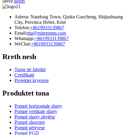
orëve.
hetim
Adresa: Nandong Town, Qarku Gaocheng, Shijiazhuang
City, Provinca Hebei, Kinë
Telefon:
+8619933139867
Email:
rita@ruitepump.com
Whatsapp:
+8619933139867
WeChat:
+8619933139867
Rreth nesh
Turne në fabrikë
Certifikatë
Projektet kryesore
Produktet tona
Pompë horizontale slurry
Pompë vertikale slurry
Pompë slurry zhytëse
Pompë zhavorri
Pompë gërryese
Pompë FGD