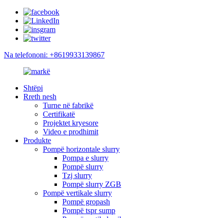
Na telefononi: +8619933139867
Shtëpi
Rreth nesh
Turne në fabrikë
Certifikatë
Projektet kryesore
Video e prodhimit
Produkte
Pompë horizontale slurry
Pompa e slurry
Pompë slurry
Tzj slurry
Pompë slurry ZGB
Pompë vertikale slurry
Pompë gropash
Pompë tspr sump