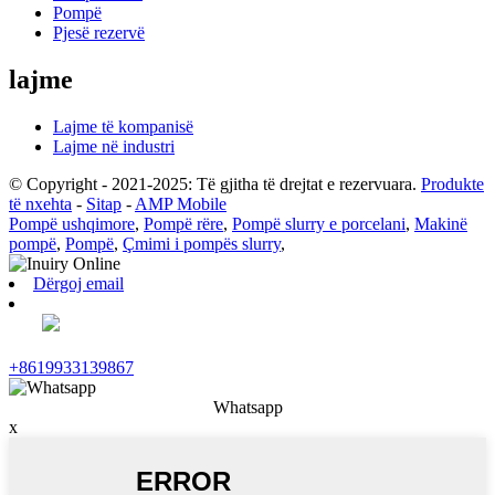
Pompë
Pjesë rezervë
lajme
Lajme të kompanisë
Lajme në industri
© Copyright - 2021-2025: Të gjitha të drejtat e rezervuara.
Produkte
të nxehta
-
Sitap
-
AMP Mobile
Pompë ushqimore
,
Pompë rëre
,
Pompë slurry e porcelani
,
Makinë
pompë
,
Pompë
,
Çmimi i pompës slurry
,
Dërgoj email
+8619933139867
Whatsapp
x