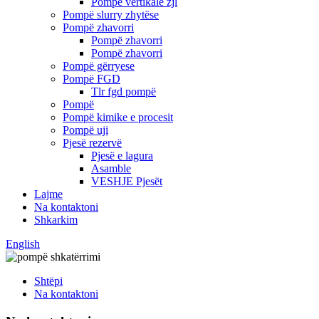
Pompë vertikale zjl
Pompë slurry zhytëse
Pompë zhavorri
Pompë zhavorri
Pompë zhavorri
Pompë gërryese
Pompë FGD
Tlr fgd pompë
Pompë
Pompë kimike e procesit
Pompë uji
Pjesë rezervë
Pjesë e lagura
Asamble
VESHJE Pjesët
Lajme
Na kontaktoni
Shkarkim
English
Shtëpi
Na kontaktoni