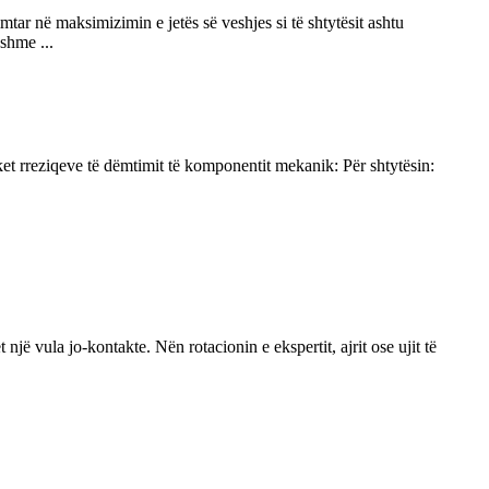
imtar në maksimizimin e jetës së veshjes si të shtytësit ashtu
shme ...
ket rreziqeve të dëmtimit të komponentit mekanik: Për shtytësin:
ë vula jo-kontakte. Nën rotacionin e ekspertit, ajrit ose ujit të