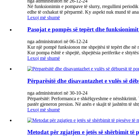
nga administratori në 26-12-24
Në funksionimin e pompave të slurry, rregullimi periodik i p
edhe të oxhakut të përparmë. Ky aspekt nuk mund të anas
Lexoj më shumë
Pasojat e pompës së tepërt dhe funksionimit t
nga administratori në 06-12-24
Kur një pompë funksionon me shpejtësi të tepërt dhe në nj
Kur pompa është e shpejtë, shpejtësia periferike e shtytësit
Lexoj më shumë
Përparësitë dhe disavantazhet e vulës së dëb
nga administratori në 30-10-24
Përparësitë: Performanca e shkëlqyeshme e nënshkrimit. Vu
pastër gjeneron presion. Në anën e skajit të jashtëm të shtyt
Lexoj më shumë
Metodat për zgjatjen e jetës së shërbimit të 