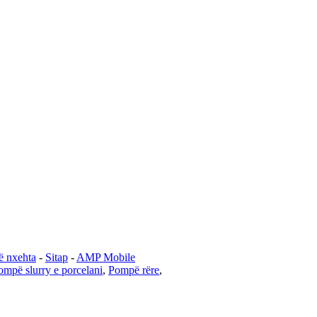
ë nxehta
-
Sitap
-
AMP Mobile
ompë slurry e porcelani
,
Pompë rëre
,