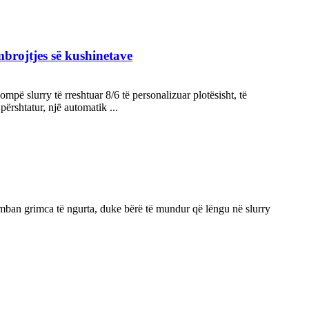
mbrojtjes së kushinetave
mpë slurry të rreshtuar 8/6 të personalizuar plotësisht, të
përshtatur, një automatik ...
përmban grimca të ngurta, duke bërë të mundur që lëngu në slurry