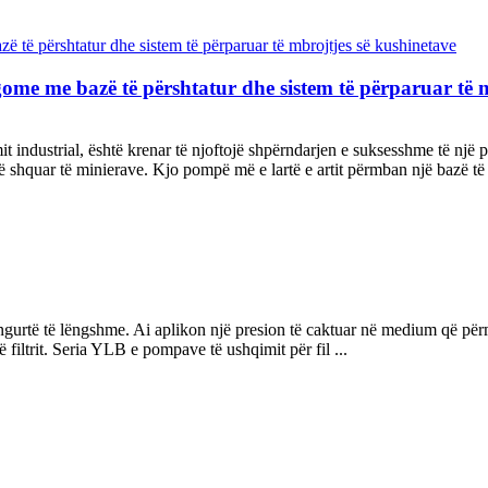
ome me bazë të përshtatur dhe sistem të përparuar të 
industrial, është krenar të njoftojë shpërndarjen e suksesshme të një po
të shquar të minierave. Kjo pompë më e lartë e artit përmban një bazë të 
s së ngurtë të lëngshme. Ai aplikon një presion të caktuar në medium që 
 filtrit. Seria YLB e pompave të ushqimit për fil ...