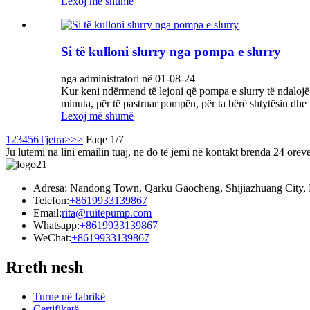
Lexoj më shumë
Si të kulloni slurry nga pompa e slurry
nga administratori në 01-08-24
Kur keni ndërmend të lejoni që pompa e slurry të ndalojë s
minuta, për të pastruar pompën, për ta bërë shtytësin dhe p
Lexoj më shumë
1
2
3
4
5
6
Tjetra>
>>
Faqe 1/7
Ju lutemi na lini emailin tuaj, ne do të jemi në kontakt brenda 24 orëve
Adresa: Nandong Town, Qarku Gaocheng, Shijiazhuang City, 
Telefon:
+8619933139867
Email:
rita@ruitepump.com
Whatsapp:
+8619933139867
WeChat:
+8619933139867
Rreth nesh
Turne në fabrikë
Certifikatë