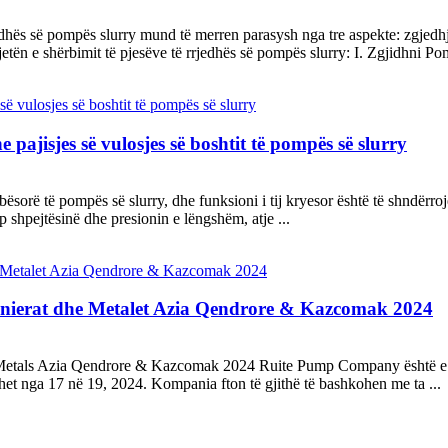
rrjedhës së pompës slurry mund të merren parasysh nga tre aspekte: zgje
tën e shërbimit të pjesëve të rrjedhës së pompës slurry: I. Zgjidhni Po
e pajisjes së vulosjes së boshtit të pompës së slurry
elbësorë të pompës së slurry, dhe funksioni i tij kryesor është të shndërr
ep shpejtësinë dhe presionin e lëngshëm, atje ...
Minierat dhe Metalet Azia Qendrore & Kazcomak 2024
etals Azia Qendrore & Kazcomak 2024 Ruite Pump Company është e entu
t nga 17 në 19, 2024. Kompania fton të gjithë të bashkohen me ta ...