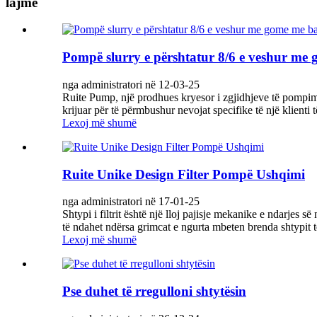
lajme
Pompë slurry e përshtatur 8/6 e veshur me g
nga administratori në 12-03-25
Ruite Pump, një prodhues kryesor i zgjidhjeve të pompimit 
krijuar për të përmbushur nevojat specifike të një klienti 
Lexoj më shumë
Ruite Unike Design Filter Pompë Ushqimi
nga administratori në 17-01-25
Shtypi i filtrit është një lloj pajisje mekanike e ndarje
të ndahet ndërsa grimcat e ngurta mbeten brenda shtypit të
Lexoj më shumë
Pse duhet të rregulloni shtytësin