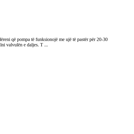
i lëreni që pompa të funksionojë me ujë të pastër për 20-30
ni valvulën e daljes. T ...