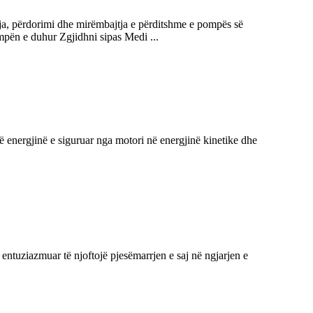
dhja, përdorimi dhe mirëmbajtja e përditshme e pompës së
mpën e duhur Zgjidhni sipas Medi ...
ojë energjinë e siguruar nga motori në energjinë kinetike dhe
ziazmuar të njoftojë pjesëmarrjen e saj në ngjarjen e