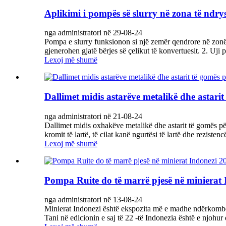
Aplikimi i pompës së slurry në zona të ndr
nga administratori në 29-08-24
Pompa e slurry funksionon si një zemër qendrore në zonë të
gjenerohen gjatë bërjes së çelikut të konvertuesit. 2. Uji
Lexoj më shumë
Dallimet midis astarëve metalikë dhe astari
nga administratori në 21-08-24
Dallimet midis oxhakëve metalikë dhe astarit të gomës për p
kromit të lartë, të cilat kanë ngurtësi të lartë dhe rezist
Lexoj më shumë
Pompa Ruite do të marrë pjesë në minierat
nga administratori në 13-08-24
Minierat Indonezi është ekspozita më e madhe ndërkombëta
Tani në edicionin e saj të 22 -të Indonezia është e njohur 