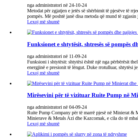
nga administratori në 24-10-24
Metodat për zgjatjen e jetës së shërbimit të pjesëve të 
pompës. Më poshtë janë disa metoda që mund të zgjasin je
Lexoj më shumë
Funksionet e shtytësit, shtresës së pompës dh
nga administratori në 11-09-24
Funksioni i shtytësit: shtytësi është një nga përbërësit th
energjinë e presionit të lëngut. Duke rrotulluar, shtytësi j
Lexoj më shumë
Mirësevini për të vizituar Ruite Pump në 
nga administratori në 04-09-24
Ruite Pump Company për të marrë pjesë në Minierat & M
Minierave & Metals Azi dhe Kazcomak, e cila do të mbahe
Lexoj më shumë