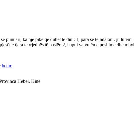
ë punuari, ka një pikë që duhet të dini: 1, para se të ndaloni, ju lutem
jesët e tjera të rrjedhës të pastër. 2, hapni valvulën e poshtme dhe mbyll
.
hetim
Provinca Hebei, Kinë