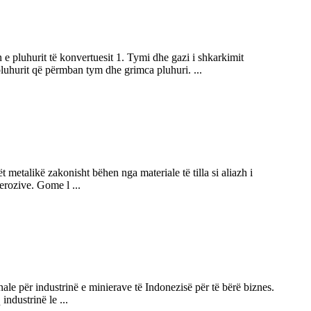
 e pluhurit të konvertuesit 1. Tymi dhe gazi i shkarkimit
 pluhurit që përmban tym dhe grimca pluhuri. ...
 metalikë zakonisht bëhen nga materiale të tilla si aliazh i
 erozive. Gome l ...
le për industrinë e minierave të Indonezisë për të bërë biznes.
industrinë le ...