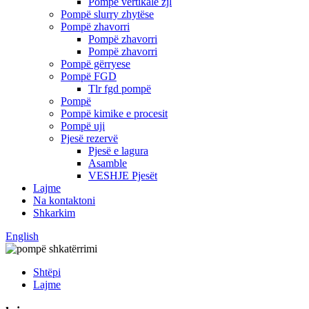
Pompë vertikale zjl
Pompë slurry zhytëse
Pompë zhavorri
Pompë zhavorri
Pompë zhavorri
Pompë gërryese
Pompë FGD
Tlr fgd pompë
Pompë
Pompë kimike e procesit
Pompë uji
Pjesë rezervë
Pjesë e lagura
Asamble
VESHJE Pjesët
Lajme
Na kontaktoni
Shkarkim
English
Shtëpi
Lajme