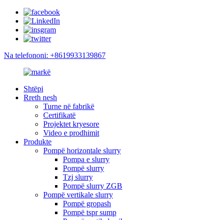
Na telefononi: +8619933139867
Shtëpi
Rreth nesh
Turne në fabrikë
Certifikatë
Projektet kryesore
Video e prodhimit
Produkte
Pompë horizontale slurry
Pompa e slurry
Pompë slurry
Tzj slurry
Pompë slurry ZGB
Pompë vertikale slurry
Pompë gropash
Pompë tspr sump