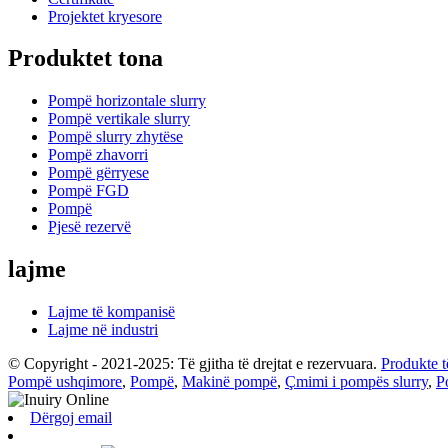
Projektet kryesore
Produktet tona
Pompë horizontale slurry
Pompë vertikale slurry
Pompë slurry zhytëse
Pompë zhavorri
Pompë gërryese
Pompë FGD
Pompë
Pjesë rezervë
lajme
Lajme të kompanisë
Lajme në industri
© Copyright - 2021-2025: Të gjitha të drejtat e rezervuara.
Produkte t
Pompë ushqimore
,
Pompë
,
Makinë pompë
,
Çmimi i pompës slurry
,
P
Dërgoj email