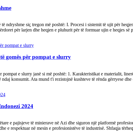
yshme
 ndryshme siç tregon më poshtë: I. Procesi i sistemit të ujit për heqjen
 përdoret për larjen dhe heqjen e pluhurit për të formuar ujin e heqjes së
t të gomës për pompat e slurry
ompat e slurry janë si më poshtë: 1. Karakteristikat e materialit, linerët
encë ndaj konsumit. Ata mund t'i rezistojnë kushteve të rënda gërryese dhe
 Indonezi 2024
re e pajisjeve të minierave në Azi dhe siguron një platformë profesiona
dhe e respektuar në mesin e profesionistëve të industrisë. Shfaqja tërheq 