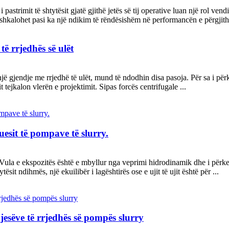
astrimit të shtytësit gjatë gjithë jetës së tij operative luan një rol vend
hkalohet pasi ka një ndikim të rëndësishëm në performancën e përgjith
ë rrjedhës së ulët
ë gjendje me rrjedhë të ulët, mund të ndodhin disa pasoja. Për sa i për
 tejkalon vlerën e projektimit. Sipas forcës centrifugale ...
uesit të pompave të slurry.
la e ekspozitës është e mbyllur nga veprimi hidrodinamik dhe i përket nj
ësit ndihmës, një ekuilibër i lagështirës ose e ujit të ujit është për ...
pjesëve të rrjedhës së pompës slurry