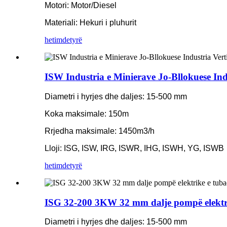
Motori: Motor/Diesel
Materiali: Hekuri i pluhurit
hetim
detyrë
ISW Industria e Minierave Jo-Bllokuese Ind
Diametri i hyrjes dhe daljes: 15-500 mm
Koka maksimale: 150m
Rrjedha maksimale: 1450m3/h
Lloji: ISG, ISW, IRG, ISWR, IHG, ISWH, YG, ISWB
hetim
detyrë
ISG 32-200 3KW 32 mm dalje pompë elektrik
Diametri i hyrjes dhe daljes: 15-500 mm