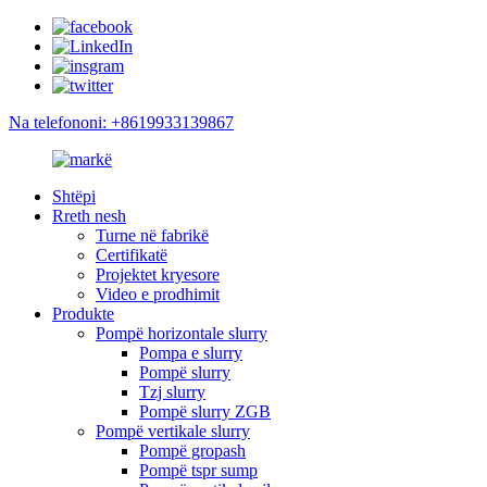
Na telefononi: +8619933139867
Shtëpi
Rreth nesh
Turne në fabrikë
Certifikatë
Projektet kryesore
Video e prodhimit
Produkte
Pompë horizontale slurry
Pompa e slurry
Pompë slurry
Tzj slurry
Pompë slurry ZGB
Pompë vertikale slurry
Pompë gropash
Pompë tspr sump