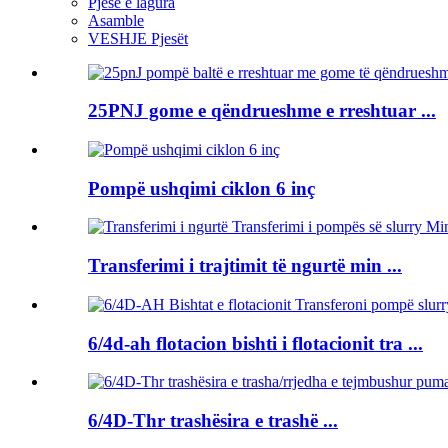
Pjesë e lagura
Asamble
VESHJE Pjesët
25PNJ gome e qëndrueshme e rreshtuar ...
Pompë ushqimi ciklon 6 inç
Transferimi i trajtimit të ngurtë min ...
6/4d-ah flotacion bishti i flotacionit tra ...
6/4D-Thr trashësira e trashë ...