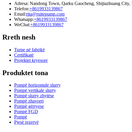
Adresa: Nandong Town, Qarku Gaocheng, Shijiazhuang City, 
Telefon:
+8619933139867
Email:
rita@ruitepump.com
Whatsapp:
+8619933139867
WeChat:
+8619933139867
Rreth nesh
Turne në fabrikë
Certifikatë
Projektet kryesore
Produktet tona
Pompë horizontale slurry
Pompë vertikale slurry
Pompë slurry zhytëse
Pompë zhavorri
Pompë gërryese
Pompë FGD
Pompë
Pjesë rezervë