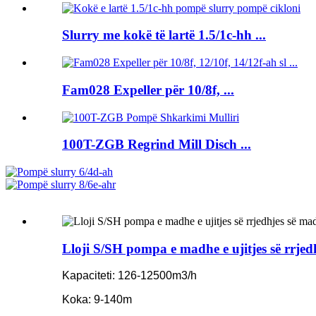
Slurry me kokë të lartë 1.5/1c-hh ...
Fam028 Expeller për 10/8f, ...
100T-ZGB Regrind Mill Disch ...
Lloji S/SH pompa e madhe e ujitjes së rrjed
Kapaciteti: 126-12500m3/h
Koka: 9-140m