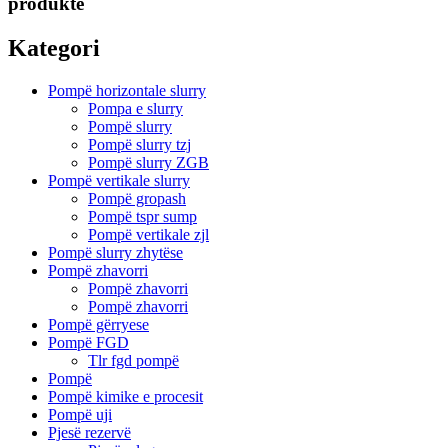
produkte
Kategori
Pompë horizontale slurry
Pompa e slurry
Pompë slurry
Pompë slurry tzj
Pompë slurry ZGB
Pompë vertikale slurry
Pompë gropash
Pompë tspr sump
Pompë vertikale zjl
Pompë slurry zhytëse
Pompë zhavorri
Pompë zhavorri
Pompë zhavorri
Pompë gërryese
Pompë FGD
Tlr fgd pompë
Pompë
Pompë kimike e procesit
Pompë uji
Pjesë rezervë