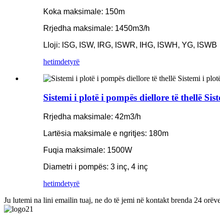
Koka maksimale: 150m
Rrjedha maksimale: 1450m3/h
Lloji: ISG, ISW, IRG, ISWR, IHG, ISWH, YG, ISWB
hetim
detyrë
Sistemi i plotë i pompës diellore të thellë
Rrjedha maksimale: 42m3/h
Lartësia maksimale e ngritjes: 180m
Fuqia maksimale: 1500W
Diametri i pompës: 3 inç, 4 inç
hetim
detyrë
Ju lutemi na lini emailin tuaj, ne do të jemi në kontakt brenda 24 orëve