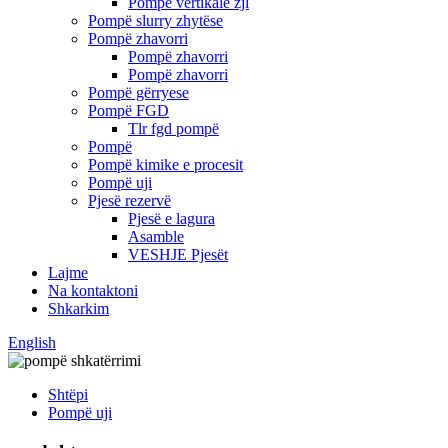
Pompë vertikale zjl
Pompë slurry zhytëse
Pompë zhavorri
Pompë zhavorri
Pompë zhavorri
Pompë gërryese
Pompë FGD
Tlr fgd pompë
Pompë
Pompë kimike e procesit
Pompë uji
Pjesë rezervë
Pjesë e lagura
Asamble
VESHJE Pjesët
Lajme
Na kontaktoni
Shkarkim
English
Shtëpi
Pompë uji