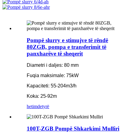
Pompë slurry e stimujve të rëndë
80ZGB, pompa e transferimit të
panxharëve të sheqerit
Diametri i daljes: 80 mm
Fuqia maksimale: 75kW
Kapaciteti: 55-204m3/h
Koka: 25-92m
hetim
detyrë
100T-ZGB Pompë Shkarkimi Mulliri