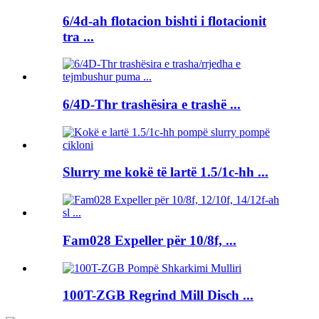
6/4d-ah flotacion bishti i flotacionit
tra ...
6/4D-Thr trashësira e trashë ...
Slurry me kokë të lartë 1.5/1c-hh ...
Fam028 Expeller për 10/8f, ...
100T-ZGB Regrind Mill Disch ...