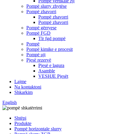
Pompë vertikale zjl
Pompë slurry zhytëse
Pompë zhavorri
Pompë zhavorri
Pompë zhavorri
Pompë gërryese
Pompë FGD
Tlr fgd pompë
Pompë
Pompë kimike e procesit
Pompë uji
Pjesë rezervë
Pjesë e lagura
Asamble
VESHJE Pjesët
Lajme
Na kontaktoni
Shkarkim
English
Shtëpi
Produkte
Pompë horizontale slurry