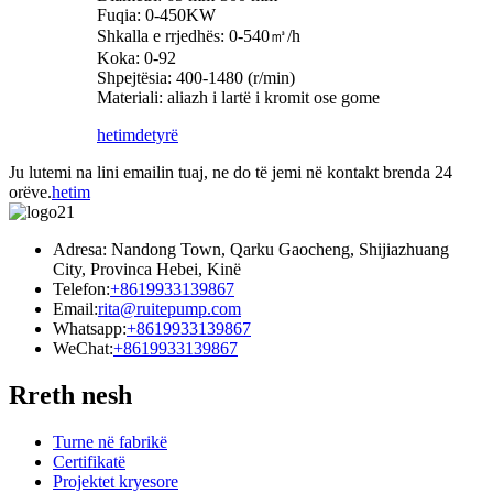
Fuqia: 0-450KW
Shkalla e rrjedhës: 0-540㎥/h
Koka: 0-92
Shpejtësia: 400-1480 (r/min)
Materiali: aliazh i lartë i kromit ose gome
hetim
detyrë
Ju lutemi na lini emailin tuaj, ne do të jemi në kontakt brenda 24
orëve.
hetim
Adresa: Nandong Town, Qarku Gaocheng, Shijiazhuang
City, Provinca Hebei, Kinë
Telefon:
+8619933139867
Email:
rita@ruitepump.com
Whatsapp:
+8619933139867
WeChat:
+8619933139867
Rreth nesh
Turne në fabrikë
Certifikatë
Projektet kryesore