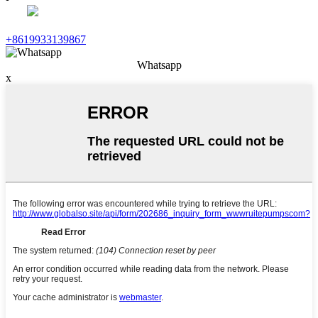
+8619933139867
Whatsapp
x