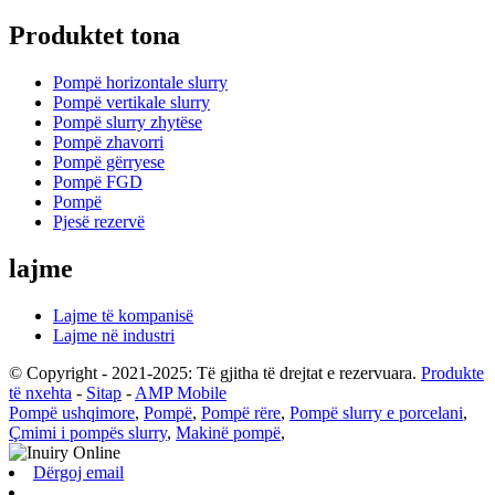
Produktet tona
Pompë horizontale slurry
Pompë vertikale slurry
Pompë slurry zhytëse
Pompë zhavorri
Pompë gërryese
Pompë FGD
Pompë
Pjesë rezervë
lajme
Lajme të kompanisë
Lajme në industri
© Copyright - 2021-2025: Të gjitha të drejtat e rezervuara.
Produkte
të nxehta
-
Sitap
-
AMP Mobile
Pompë ushqimore
,
Pompë
,
Pompë rëre
,
Pompë slurry e porcelani
,
Çmimi i pompës slurry
,
Makinë pompë
,
Dërgoj email