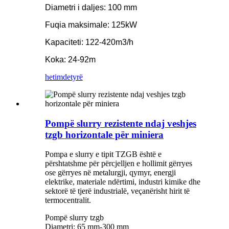
Diametri i daljes: 100 mm
Fuqia maksimale: 125kW
Kapaciteti: 122-420m3/h
Koka: 24-92m
hetim
detyrë
Pompë slurry rezistente ndaj veshjes
tzgb horizontale për miniera
Pompa e slurry e tipit TZGB është e
përshtatshme për përcjelljen e hollimit gërryes
ose gërryes në metalurgji, qymyr, energji
elektrike, materiale ndërtimi, industri kimike dhe
sektorë të tjerë industrialë, veçanërisht hirit të
termocentralit.
Pompë slurry tzgb
Diametri: 65 mm-300 mm