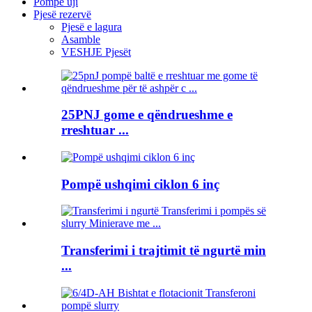
Pompë uji
Pjesë rezervë
Pjesë e lagura
Asamble
VESHJE Pjesët
25PNJ gome e qëndrueshme e
rreshtuar ...
Pompë ushqimi ciklon 6 inç
Transferimi i trajtimit të ngurtë min
...