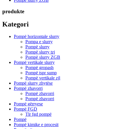
Pompë slurry ZGB
produkte
Kategori
Pompë horizontale slurry
Pompa e slurry
Pompë slurry
Pompë slurry tzj
Pompë slurry ZGB
Pompë vertikale slurry
Pompë gropash
Pompë tspr sump
Pompë vertikale zjl
Pompë slurry zhytëse
Pompë zhavorri
Pompë zhavorri
Pompë zhavorri
Pompë gërryese
Pompë FGD
Tlr fgd pompë
Pompë
Pompë kimike e procesit