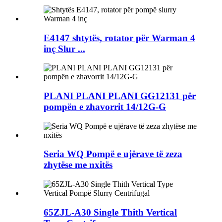
E4147 shtytës, rotator për Warman 4
inç Slur ...
PLANI PLANI PLANI GG12131 për
pompën e zhavorrit 14/12G-G
Seria WQ Pompë e ujërave të zeza
zhytëse me nxitës
65ZJL-A30 Single Thith Vertical