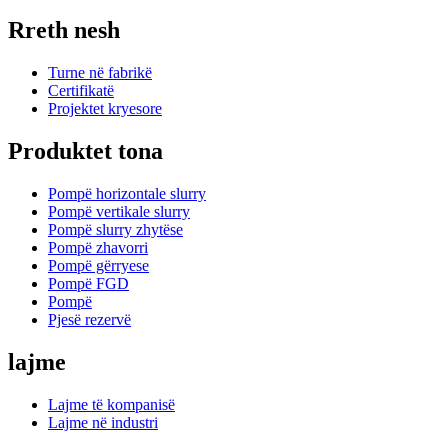
Rreth nesh
Turne në fabrikë
Certifikatë
Projektet kryesore
Produktet tona
Pompë horizontale slurry
Pompë vertikale slurry
Pompë slurry zhytëse
Pompë zhavorri
Pompë gërryese
Pompë FGD
Pompë
Pjesë rezervë
lajme
Lajme të kompanisë
Lajme në industri