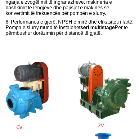
ngarja e zvogëlimit të ingranazheve, makineria e
bashkimit të lëngjeve dhe pajisjet e makinës së
konvertimit të frekuencës për pompën e slurry.
6. Performanca e gjerë, NPSH e mirë dhe efikasiteti i lartë.
Pompa e slurry mund të instalohet
seri multistage
Për të
përmbushur dorëzimin për distancë të gjatë.