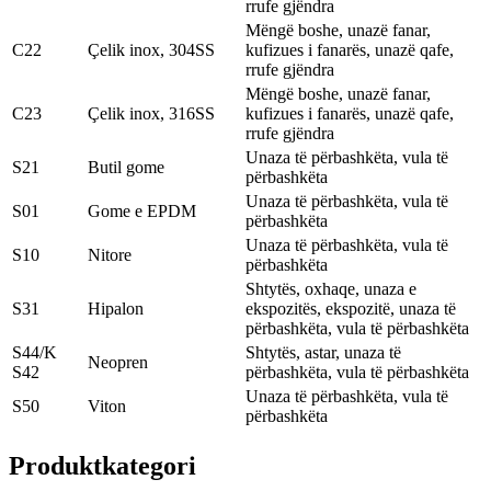
rrufe gjëndra
Mëngë boshe, unazë fanar,
C22
Çelik inox, 304SS
kufizues i fanarës, unazë qafe,
rrufe gjëndra
Mëngë boshe, unazë fanar,
C23
Çelik inox, 316SS
kufizues i fanarës, unazë qafe,
rrufe gjëndra
Unaza të përbashkëta, vula të
S21
Butil gome
përbashkëta
Unaza të përbashkëta, vula të
S01
Gome e EPDM
përbashkëta
Unaza të përbashkëta, vula të
S10
Nitore
përbashkëta
Shtytës, oxhaqe, unaza e
S31
Hipalon
ekspozitës, ekspozitë, unaza të
përbashkëta, vula të përbashkëta
S44/K
Shtytës, astar, unaza të
Neopren
S42
përbashkëta, vula të përbashkëta
Unaza të përbashkëta, vula të
S50
Viton
përbashkëta
Produkt
kategori