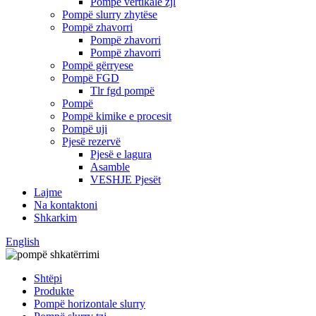
Pompë vertikale zjl
Pompë slurry zhytëse
Pompë zhavorri
Pompë zhavorri
Pompë zhavorri
Pompë gërryese
Pompë FGD
Tlr fgd pompë
Pompë
Pompë kimike e procesit
Pompë uji
Pjesë rezervë
Pjesë e lagura
Asamble
VESHJE Pjesët
Lajme
Na kontaktoni
Shkarkim
English
Shtëpi
Produkte
Pompë horizontale slurry