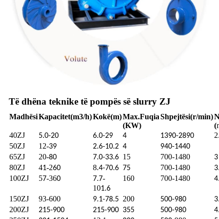
Të dhëna teknike të pompës së slurry ZJ
Madhësi
Kapacitet
(m3/h)
Kokë
(m)
Max.
Fuqia
Shpejtësi
(r/min)
N
(KW)
(
40ZJ
2
5.0-20
6.0-29
4
1390-2890
50ZJ
12-
39
2.6-10.2
4
940-1440
65ZJ
20-
15
700-1480
80
7.0-33.6
3
80ZJ
4
-2
8
700-1480
1
60
.4-70.6
75
3
100ZJ
5
-36
-
160
700-1480
7
0
7.7
4
10
1.6
150ZJ
93-600
200
9.1-78.5
500-980
3
200ZJ
215-900
215-900
355
500-980
4