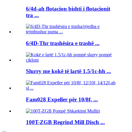
6/4d-ah flotacion bishti i flotacionit
tra ...
6/4D-Thr trashësira e trashë ...
Slurry me kokë të lartë 1.5/1c-hh ...
Fam028 Expeller për 10/8f, ...
100T-ZGB Regrind Mill Disch ...