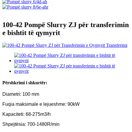
100-42 Pompë Slurry ZJ për transferimin
e bishtit të qymyrit
Përshkrimi i shkurtër:
Diametri: 100 mm
Fuqia maksimale e lejueshme: 90kW
Kapaciteti: 68-275m3/h
Shpejtësia: 700-1480R/min