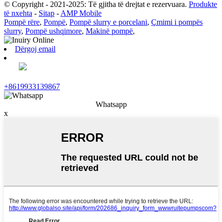
© Copyright - 2021-2025: Të gjitha të drejtat e rezervuara.
Produkte
të nxehta
-
Sitap
-
AMP Mobile
Pompë rëre
,
Pompë
,
Pompë slurry e porcelani
,
Çmimi i pompës
slurry
,
Pompë ushqimore
,
Makinë pompë
,
Dërgoj email
+8619933139867
Whatsapp
x