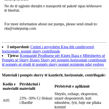
Ne do të ngjisim shenjën e transportit në paketë sipas kërkesave
të blerësit.
For more information about our pumps, please send email to:
rita@ruitepump.com
I mëparshmi:
Çmimi i arsyeshëm Kina thh cantilevered,
horizontale, pompë slurry centrifugale
Tjetra:
Kompanitë Prodhuese për Kinën Baza e Mbështetjes së
Pompës së Slurry Hones Slurry për pompën horizontale centrifugale
të pompës së rëndë të pompës slurry pompë rezistente ndaj veshjes
Materiali i pompës slurry të kantierit, horizontale, centrifugale:
Kodin e
Përshkrimi i
Përbërësit e aplikimit
materialit
materialit
Shtytës, oxhaqe, ekspresion,
23% -30% Cr Hekuri
unazë eksponeresh, kuti
A05
i Bardhë
mbushëse, fyti, futje me pllaka
kornizë