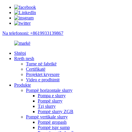
Na telefononi: +8619933139867
Shtëpi
Rreth nesh
Turne në fabrikë
Certifikatë
Projektet kryesore
Video e prodhimit
Produkte
Pompë horizontale slurry
Pompa e slurry
Pompë slurry
Tzj slurry
Pompë slurry ZGB
Pompë vertikale slurry
Pompë gropash
Pompë tspr sump