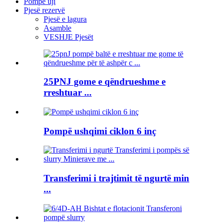
Pompë uji
Pjesë rezervë
Pjesë e lagura
Asamble
VESHJE Pjesët
25PNJ gome e qëndrueshme e
rreshtuar ...
Pompë ushqimi ciklon 6 inç
Transferimi i trajtimit të ngurtë min
...