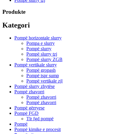
Pompë slurry tzj
Produkte
Kategori
Pompë horizontale slurry
Pompa e slurry
Pompë slurry
Pompë slurry tzj
Pompë slurry ZGB
Pompë vertikale slurry
Pompë gropash
Pompë tspr sump
Pompë vertikale zjl
Pompë slurry zhytëse
Pompë zhavorri
Pompë zhavorri
Pompë zhavorri
Pompë gërryese
Pompë FGD
Tlr fgd pompë
Pompë
Pompë kimike e procesit