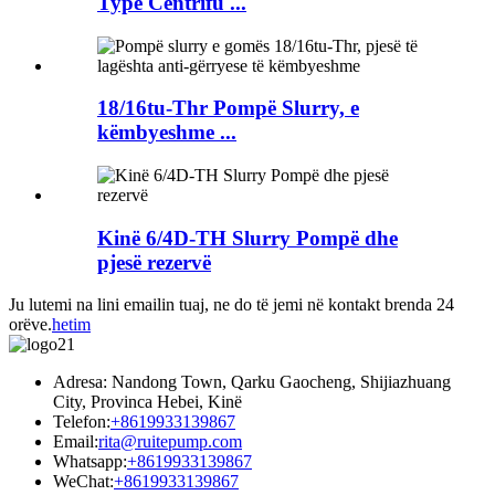
Type Centrifu ...
18/16tu-Thr Pompë Slurry, e
këmbyeshme ...
Kinë 6/4D-TH Slurry Pompë dhe
pjesë rezervë
Ju lutemi na lini emailin tuaj, ne do të jemi në kontakt brenda 24
orëve.
hetim
Adresa: Nandong Town, Qarku Gaocheng, Shijiazhuang
City, Provinca Hebei, Kinë
Telefon:
+8619933139867
Email:
rita@ruitepump.com
Whatsapp:
+8619933139867
WeChat:
+8619933139867