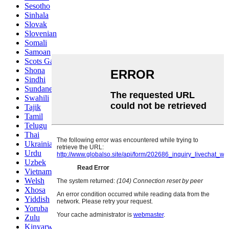
Sesotho
Sinhala
Slovak
Slovenian
Somali
Samoan
Scots Gaelic
Shona
Sindhi
Sundanese
Swahili
Tajik
Tamil
Telugu
Thai
Ukrainian
Urdu
Uzbek
Vietnamese
Welsh
Xhosa
Yiddish
Yoruba
Zulu
Kinyarwanda