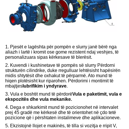
1. Pjesët e lagështa për pompën e slurry janë bërë nga
aliazh i lartë i kromit ose gome rezistent ndaj veshjes, të
personalizuara sipas kërkesave të blerësit.
2. Kuvendi i kushinetave të pompës së slurry Përdorni
strukturën cilindrike, duke rregulluar lehtësisht hapësirën
midis shtytësit dhe oxhakut të përparmë. Ato mund të
hiqen plotësisht kur riparohen. Përdorimi i montimit të
mbajtjes
lubrifikim i yndyrave
.
3. Vula e boshtit mund të përdorë
Vula e paketimit, vula e
ekspozitës dhe vula mekanike.
4. Dega e shkarkimit mund të pozicionohet në intervalet
prej 45 gradë me kërkesë dhe të orientohet në çdo tetë
pozicione që i përshtaten instalimeve dhe aplikacioneve.
5. Ekzistojnë llojet e makinës, të tilla si vozitja e rripit V,