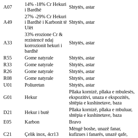
14% -18% Cr Hekuri
A07
Shtytës, astar
i Bardhë
27% -29% Cr Hekuri
A49
i Bardhë i Karbonit të
Shtytës, astar
Ulët
33% erozione Cr &
rezistencë ndaj
A33
Shtytës, astar
korrozionit hekuri i
bardhë
R55
Gome natyrale
Shtytës, astar
R33
Gome natyrale
Shtytës, astar
R26
Gome natyrale
Shtytës, astar
R08
Gome natyrale
Shtytës, astar
U01
Poliuretan
Shtytës, astar
Pllaka kornizë, pllaka e mbulesës,
G01
Hekur
ekspozitivi, unaza e ekspozitës,
shtëpia e kushinetave, baza
Pllaka kornizë, pllaka e mbuluar,
D21
Hekur i butë
shtëpia e kushinetave, baza
E05
Karbon
Bravo
Mëngë boshe, unazë fanar,
C21
Çelik inox, 4cr13
kufizues i fanarës, unazë qafe,