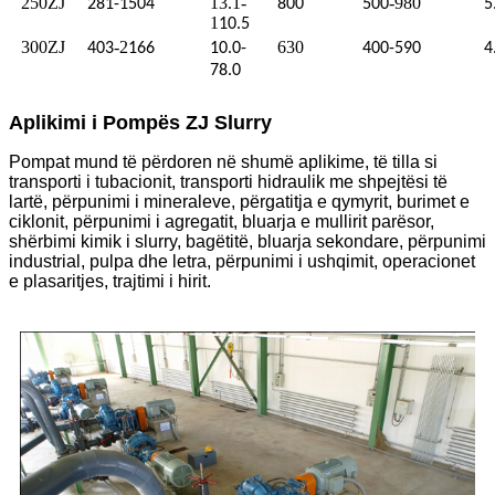
250ZJ
13.1-
-980
281-1504
800
500
5
1
10.5
300ZJ
-2
630
403
166
10.0-
400-590
4
78.0
Aplikimi i Pompës ZJ Slurry
Pompat mund të përdoren në shumë aplikime, të tilla si
transporti i tubacionit, transporti hidraulik me shpejtësi të
lartë, përpunimi i mineraleve, përgatitja e qymyrit, burimet e
ciklonit, përpunimi i agregatit, bluarja e mullirit parësor,
shërbimi kimik i slurry, bagëtitë, bluarja sekondare, përpunimi
industrial, pulpa dhe letra, përpunimi i ushqimit, operacionet
e plasaritjes, trajtimi i hirit.