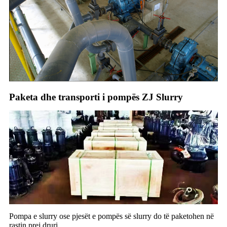
Paketa dhe transporti i pompës ZJ Slurry
Pompa e slurry ose pjesët e pompës së slurry do të paketohen në
rastin prej druri.