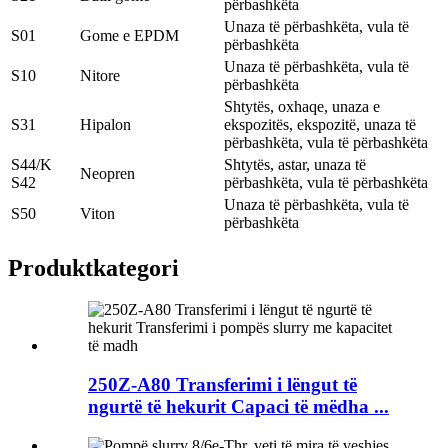
përbashkëta
Unaza të përbashkëta, vula të
S01
Gome e EPDM
përbashkëta
Unaza të përbashkëta, vula të
S10
Nitore
përbashkëta
Shtytës, oxhaqe, unaza e
S31
Hipalon
ekspozitës, ekspozitë, unaza të
përbashkëta, vula të përbashkëta
S44/K
Shtytës, astar, unaza të
Neopren
S42
përbashkëta, vula të përbashkëta
Unaza të përbashkëta, vula të
S50
Viton
përbashkëta
Produkt
kategori
250Z-A80 Transferimi i lëngut të
ngurtë të hekurit Capaci të mëdha ...