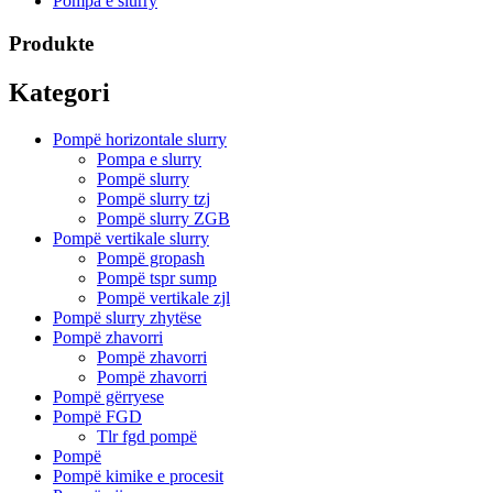
Pompa e slurry
Produkte
Kategori
Pompë horizontale slurry
Pompa e slurry
Pompë slurry
Pompë slurry tzj
Pompë slurry ZGB
Pompë vertikale slurry
Pompë gropash
Pompë tspr sump
Pompë vertikale zjl
Pompë slurry zhytëse
Pompë zhavorri
Pompë zhavorri
Pompë zhavorri
Pompë gërryese
Pompë FGD
Tlr fgd pompë
Pompë
Pompë kimike e procesit