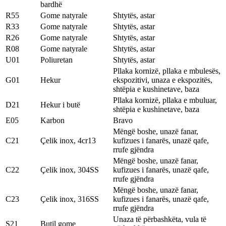
bardhë
R55
Gome natyrale
Shtytës, astar
R33
Gome natyrale
Shtytës, astar
R26
Gome natyrale
Shtytës, astar
R08
Gome natyrale
Shtytës, astar
U01
Poliuretan
Shtytës, astar
Pllaka kornizë, pllaka e mbulesës,
G01
Hekur
ekspozitivi, unaza e ekspozitës,
shtëpia e kushinetave, baza
Pllaka kornizë, pllaka e mbuluar,
D21
Hekur i butë
shtëpia e kushinetave, baza
E05
Karbon
Bravo
Mëngë boshe, unazë fanar,
C21
Çelik inox, 4cr13
kufizues i fanarës, unazë qafe,
rrufe gjëndra
Mëngë boshe, unazë fanar,
C22
Çelik inox, 304SS
kufizues i fanarës, unazë qafe,
rrufe gjëndra
Mëngë boshe, unazë fanar,
C23
Çelik inox, 316SS
kufizues i fanarës, unazë qafe,
rrufe gjëndra
Unaza të përbashkëta, vula të
S21
Butil gome