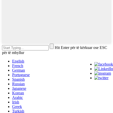
Hit Enter për të kërkuar ose ESC
për të mbyllur
English
French
German
Portuguese
Spanish
Russian
Japanese
Korean
Arabic
Irish
Greek
Turkish