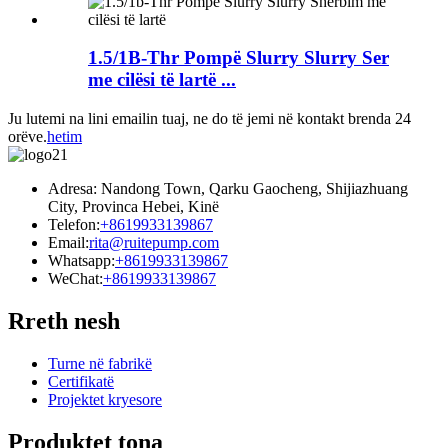
1.5/1B-Thr Pompë Slurry Slurry Ser
me cilësi të lartë ...
Ju lutemi na lini emailin tuaj, ne do të jemi në kontakt brenda 24
orëve.
hetim
Adresa: Nandong Town, Qarku Gaocheng, Shijiazhuang
City, Provinca Hebei, Kinë
Telefon:
+8619933139867
Email:
rita@ruitepump.com
Whatsapp:
+8619933139867
WeChat:
+8619933139867
Rreth nesh
Turne në fabrikë
Certifikatë
Projektet kryesore
Produktet tona