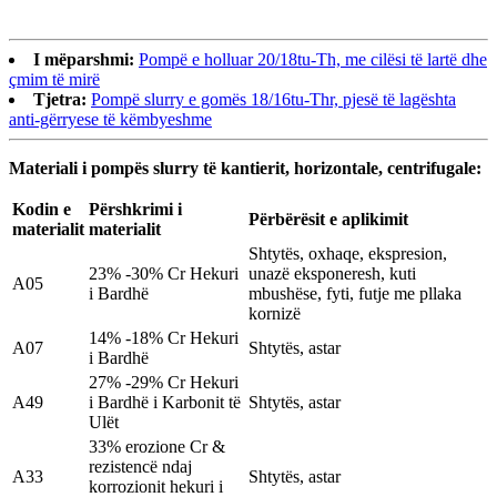
I mëparshmi:
Pompë e holluar 20/18tu-Th, me cilësi të lartë dhe
çmim të mirë
Tjetra:
Pompë slurry e gomës 18/16tu-Thr, pjesë të lagështa
anti-gërryese të këmbyeshme
Materiali i pompës slurry të kantierit, horizontale, centrifugale:
Kodin e
Përshkrimi i
Përbërësit e aplikimit
materialit
materialit
Shtytës, oxhaqe, ekspresion,
23% -30% Cr Hekuri
unazë eksponeresh, kuti
A05
i Bardhë
mbushëse, fyti, futje me pllaka
kornizë
14% -18% Cr Hekuri
A07
Shtytës, astar
i Bardhë
27% -29% Cr Hekuri
A49
i Bardhë i Karbonit të
Shtytës, astar
Ulët
33% erozione Cr &
rezistencë ndaj
A33
Shtytës, astar
korrozionit hekuri i