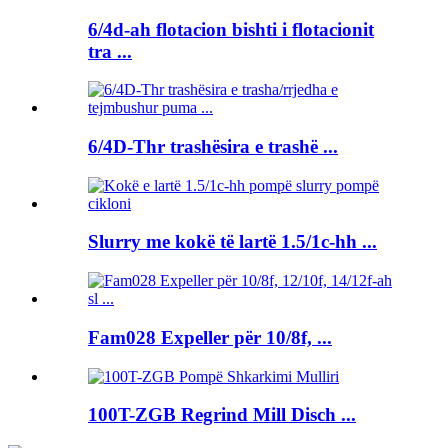
6/4d-ah flotacion bishti i flotacionit
tra ...
6/4D-Thr trashësira e trashë ...
Slurry me kokë të lartë 1.5/1c-hh ...
Fam028 Expeller për 10/8f, ...
100T-ZGB Regrind Mill Disch ...