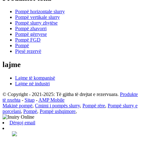
Pompë horizontale slurry
Pompë vertikale slurry
Pompë slurry zhytëse
Pompë zhavorri
Pompë gërryese
Pompë FGD
Pompë
Pjesë rezervë
lajme
Lajme të kompanisë
Lajme në industri
© Copyright - 2021-2025: Të gjitha të drejtat e rezervuara.
Produkte
të nxehta
-
Sitap
-
AMP Mobile
Makinë pompë
,
Çmimi i pompës slurry
,
Pompë rëre
,
Pompë slurry e
porcelani
,
Pompë
,
Pompë ushqimore
,
Dërgoj email