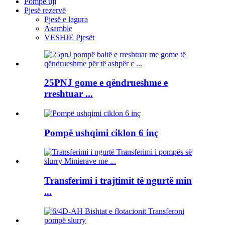
Pompë uji
Pjesë rezervë
Pjesë e lagura
Asamble
VESHJE Pjesët
25PNJ gome e qëndrueshme e
rreshtuar ...
Pompë ushqimi ciklon 6 inç
Transferimi i trajtimit të ngurtë min
...