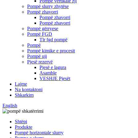
Pompë vertikale zjl
Pompë slurry zhytëse
Pompë zhavorri
Pompë zhavorri
Pompë zhavorri
Pompë gërryese
Pompë FGD
Tlr fgd pompë
Pompë
Pompë kimike e procesit
Pompë uji
Pjesë rezervë
Pjesë e lagura
Asamble
VESHJE Pjesët
Lajme
Na kontaktoni
Shkarkim
English
Shtëpi
Produkte
Pompë horizontale slurry