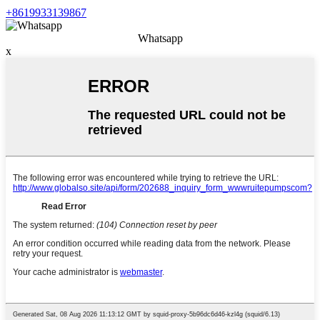
+8619933139867
Whatsapp
x