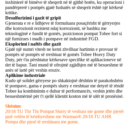
inxhinierë të bimëve të sheqerit në të gjithë botën, ku operacioni i
pandërprerë i pompës gjatë fushatës së sheqerit është një kërkesë
kritike.
Desulfurizimi i gazit të gripit
Gjenerata e re e lidhjeve të formuluara posaçërisht të gërryerjes
dhe korrozionit rezistent ndaj korrozionit, së bashku me
teknologjinë e fundit të gomës, pozicionon pompat Tobee fort si
një furnizues i madh i pompave në industrinë FGD.
Eksplorimi i naftës dhe gazit
Gjatë një numri vitesh ne kemi zhvilluar hartimin e provuar të
pompës së pompës së rreshtuar të gomës Tobee Heavy Duty
Duty, për t'iu përshtatur kërkesave specifike të aplikacioneve në
det të hapur. Tani mund të ofrojmë zgjidhjen më të besueshme të
anës së lartë për veshin eroziv.
Aplikime industriale
Kudo që solidet gërryese po shkaktojnë dështim të parakohshëm
të pompave, gama e pompës slurry e rreshtuar me detyrë të rëndë
Tobee ka kombinimin e duhur të performancës, veshin jetën dhe
besueshmërinë për t'i sjellë klientit koston më të ulët të pronësisë.
Shënim:
20/18 TU Thr Thr Pompat Slurry të veshura me gome dhe pjesët
janë vetëm të këmbyeshme me Warman® 20/18 TU AHR
Pompa dhe pjesë të rreshtuara me gome.