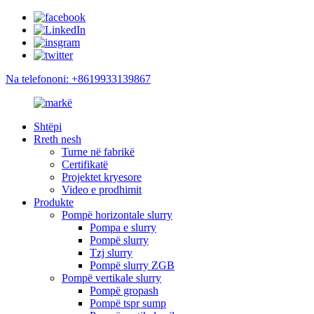
Na telefononi: +8619933139867
Shtëpi
Rreth nesh
Turne në fabrikë
Certifikatë
Projektet kryesore
Video e prodhimit
Produkte
Pompë horizontale slurry
Pompa e slurry
Pompë slurry
Tzj slurry
Pompë slurry ZGB
Pompë vertikale slurry
Pompë gropash
Pompë tspr sump