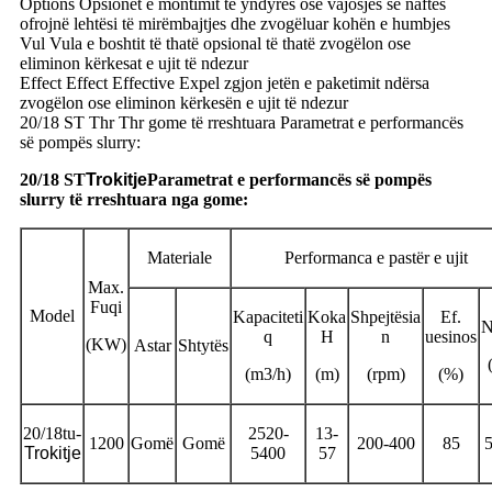
Options Opsionet e montimit të yndyrës ose vajosjes së naftës
ofrojnë lehtësi të mirëmbajtjes dhe zvogëluar kohën e humbjes
Vul Vula e boshtit të thatë opsional të thatë zvogëlon ose
eliminon kërkesat e ujit të ndezur
Effect Effect Effective Expel zgjon jetën e paketimit ndërsa
zvogëlon ose eliminon kërkesën e ujit të ndezur
20/18 ST Thr Thr gome të rreshtuara Parametrat e performancës
së pompës slurry:
20/18 ST
Trokitje
Parametrat e performancës së pompës
slurry të rreshtuara nga gome:
Materiale
Performanca e pastër e ujit
Max.
Fuqi
Model
Kapaciteti
Koka
Shpejtësia
Ef.
N
q
H
n
uesinos
(KW)
Astar
Shtytës
(m3/h)
(m)
(rpm)
(%)
20/18tu-
2520-
13-
1200
Gomë
Gomë
200-400
85
5
Trokitje
5400
57