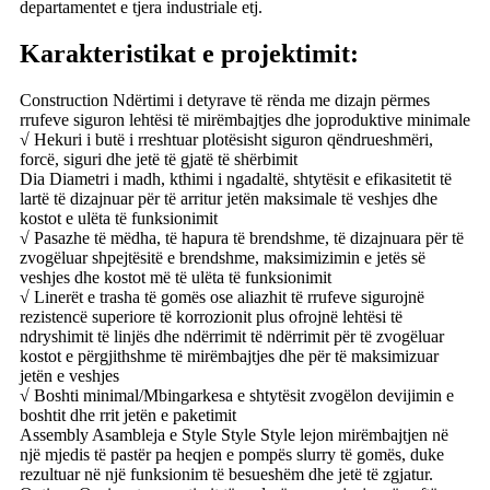
departamentet e tjera industriale etj.
Karakteristikat e projektimit:
Construction Ndërtimi i detyrave të rënda me dizajn përmes
rrufeve siguron lehtësi të mirëmbajtjes dhe joproduktive minimale
√ Hekuri i butë i rreshtuar plotësisht siguron qëndrueshmëri,
forcë, siguri dhe jetë të gjatë të shërbimit
Dia Diametri i madh, kthimi i ngadaltë, shtytësit e efikasitetit të
lartë të dizajnuar për të arritur jetën maksimale të veshjes dhe
kostot e ulëta të funksionimit
√ Pasazhe të mëdha, të hapura të brendshme, të dizajnuara për të
zvogëluar shpejtësitë e brendshme, maksimizimin e jetës së
veshjes dhe kostot më të ulëta të funksionimit
√ Linerët e trasha të gomës ose aliazhit të rrufeve sigurojnë
rezistencë superiore të korrozionit plus ofrojnë lehtësi të
ndryshimit të linjës dhe ndërrimit të ndërrimit për të zvogëluar
kostot e përgjithshme të mirëmbajtjes dhe për të maksimizuar
jetën e veshjes
√ Boshti minimal/Mbingarkesa e shtytësit zvogëlon devijimin e
boshtit dhe rrit jetën e paketimit
Assembly Asambleja e Style Style Style lejon mirëmbajtjen në
një mjedis të pastër pa heqjen e pompës slurry të gomës, duke
rezultuar në një funksionim të besueshëm dhe jetë të zgjatur.