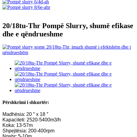
20/18tu-Thr Pompë Slurry, shumë efikase
dhe e qëndrueshme
Përshkrimi i shkurtër:
Madhësia: 20 ″ x 18 ″
Kapaciteti: 2520-5400m3/h
Koka: 13-57m
Shpejtësia: 200-400rpm
Npshr: 5-10m