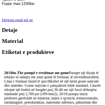
Fuqia: max.1200kw
Dërgoni email tek ne
Detaje
Material
Etiketat e produkteve
20/18tu-Thr pompë e rreshtuar me gome
Paraqet një dizajn të
ndarjes së ndarjes me astar gome të formuar, të zëvendësueshëm.
Linja e formuar mund të specifikohet në një larmi gome natyrale
dhe sintetike. Gome natyrale e çamçakëzit është standard. Linerët
ofrojnë një fortësi në bregdet prej 30-40 me një forcë tërheqëse
minimale prej 2,700 psi (18N/mm2), 20/18 pompa slurry
përdoren gjerësisht në minierat, larjen e qymyrit, termocentralin,
metalurgjinë, petrokimikun, materialin ndërtues, pikturimin dhe