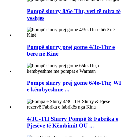
Pompë slurry 8/6e-Thr, veti të mira të
veshjes
Pompë slurry prej gome 4/3c-Thr e
bërë në Kinë
Pompë slurry prej gome 6/4e-Thr, WI
e këmbyeshme ...
4/3C-TH Slurry Pompë & Fabrika e
Pjesëve të Këmbimit OU ...