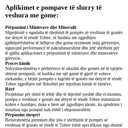
Aplikimet e pompave të slurry të
veshura me gome:
Përpunimi i Minierave dhe Mineralit
Shpejtësitë e ngadalta të drejtimit të pompës së rreshtuar të gomës
me detyrë të rëndë Tobee, së bashku me zgjedhjen
gjithëpërfshirëse të lidhjeve dhe gome rezistente ndaj gërryerjes,
sigurojnë performancë të pakrahasueshme dhe jetë shërbimi për
të gjitha aplikacionet e përpunimit të minierave dhe mineraleve
gërryese.
Proces kimik
Ndryshueshmëria e përbërësve të aliazhit dhe gomës në të njëjtën
shtresë pompash, së bashku me një gamë të gjerë të vulave
mekanike, e bëjnë pompën e lagësht të gomës me detyrë të rëndë
Tobee zgjedhjen më fleksibël për mjedisin kimik të bimëve.
Rërë
Projektuar për shirit të lehtë dhe të thjeshtë poshtë dhe ri-montim,
pompa e rreshtuar e gomës me detyrë të rëndë Tobee minimizon
kohën e humbjes, duke e bërë atë zgjedhjen ideale, ku qëndrimi i
instaluar nga pompat nuk është i disponueshëm.
Përpunim sheqeri
Besueshmëria premium dhe jeta e shërbimit të pompës së
rreshtuar të gomës së rëndë të Tobee është specifikuar nga shumë