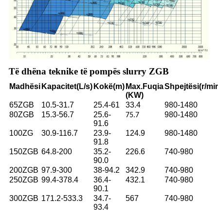
Të dhëna teknike të pompës slurry ZGB
Madhësi
Kapacitet
(L/s)
Kokë
(m)
Max.
Fuqia
Shpejtësi
(r/mi
(KW)
65ZGB
10.5-31.7
25.4-61
33.4
980-1480
80ZGB
15.3-56.7
25.6-
980-1480
75.7
91.6
100ZG
30.9-116.7
23.9-
124.9
980-1480
91.8
150ZGB
64.8-200
35.2-
226.6
740-980
90.0
200ZGB
97.9-300
38-94.2
342.9
740-980
250ZGB
99.4-378.4
36.4-
432.1
740-980
90.1
300ZGB
171.2-533.3
34.7-
567
740-980
93.4