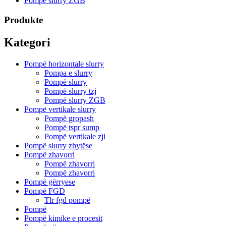
Pompë slurry ZGB
Produkte
Kategori
Pompë horizontale slurry
Pompa e slurry
Pompë slurry
Pompë slurry tzj
Pompë slurry ZGB
Pompë vertikale slurry
Pompë gropash
Pompë tspr sump
Pompë vertikale zjl
Pompë slurry zhytëse
Pompë zhavorri
Pompë zhavorri
Pompë zhavorri
Pompë gërryese
Pompë FGD
Tlr fgd pompë
Pompë
Pompë kimike e procesit