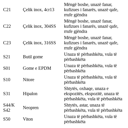
Mëngë boshe, unazë fanar,
C21
Çelik inox, 4cr13
kufizues i fanarës, unazë qafe,
rrufe gjëndra
Mëngë boshe, unazë fanar,
C22
Çelik inox, 304SS
kufizues i fanarës, unazë qafe,
rrufe gjëndra
Mëngë boshe, unazë fanar,
C23
Çelik inox, 316SS
kufizues i fanarës, unazë qafe,
rrufe gjëndra
Unaza të përbashkëta, vula të
S21
Butil gome
përbashkëta
Unaza të përbashkëta, vula të
S01
Gome e EPDM
përbashkëta
Unaza të përbashkëta, vula të
S10
Nitore
përbashkëta
Shtytës, oxhaqe, unaza e
S31
Hipalon
ekspozitës, ekspozitë, unaza të
përbashkëta, vula të përbashkëta
S44/K
Shtytës, astar, unaza të
Neopren
S42
përbashkëta, vula të përbashkëta
Unaza të përbashkëta, vula të
S50
Viton
përbashkëta