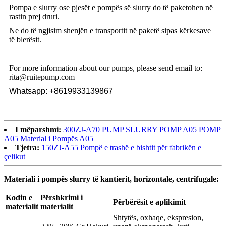
Pompa e slurry ose pjesët e pompës së slurry do të paketohen në
rastin prej druri.
Ne do të ngjisim shenjën e transportit në paketë sipas kërkesave
të blerësit.
For more information about our pumps, please send email to:
rita@ruitepump.com
Whatsapp: +8619933139867
I mëparshmi:
300ZJ-A70 PUMP SLURRY POMP A05 POMP
A05 Material i Pompës A05
Tjetra:
150ZJ-A55 Pompë e trashë e bishtit për fabrikën e
çelikut
Materiali i pompës slurry të kantierit, horizontale, centrifugale:
Kodin e
Përshkrimi i
Përbërësit e aplikimit
materialit
materialit
Shtytës, oxhaqe, ekspresion,