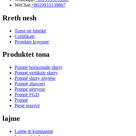
WeChat:
+8619933139867
Rreth nesh
Turne në fabrikë
Certifikatë
Projektet kryesore
Produktet tona
Pompë horizontale slurry
Pompë vertikale slurry
Pompë slurry zhytëse
Pompë zhavorri
Pompë gërryese
Pompë FGD
Pompë
Pjesë rezervë
lajme
Lajme të kompanisë