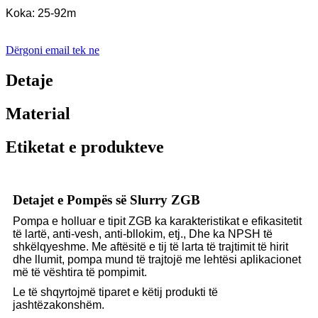
Koka: 25-92m
Dërgoni email tek ne
Detaje
Material
Etiketat e produkteve
Detajet e Pompës së Slurry ZGB
Pompa e holluar e tipit ZGB ka karakteristikat e efikasitetit
të lartë, anti-vesh, anti-bllokim, etj., Dhe ka NPSH të
shkëlqyeshme. Me aftësitë e tij të larta të trajtimit të hirit
dhe llumit, pompa mund të trajtojë me lehtësi aplikacionet
më të vështira të pompimit.
Le të shqyrtojmë tiparet e këtij produkti të
jashtëzakonshëm.