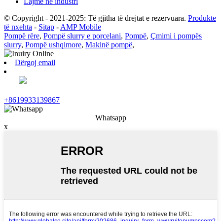
Lajme në industri
© Copyright - 2021-2025: Të gjitha të drejtat e rezervuara.
Produkte
të nxehta
-
Sitap
-
AMP Mobile
Pompë rëre
,
Pompë slurry e porcelani
,
Pompë
,
Çmimi i pompës
slurry
,
Pompë ushqimore
,
Makinë pompë
,
Dërgoj email
+8619933139867
Whatsapp
x