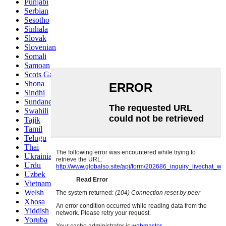
Punjabi
Serbian
Sesotho
Sinhala
Slovak
Slovenian
Somali
Samoan
Scots Gaelic
Shona
Sindhi
Sundanese
Swahili
Tajik
Tamil
Telugu
Thai
Ukrainian
Urdu
Uzbek
Vietnamese
Welsh
Xhosa
Yiddish
Yoruba