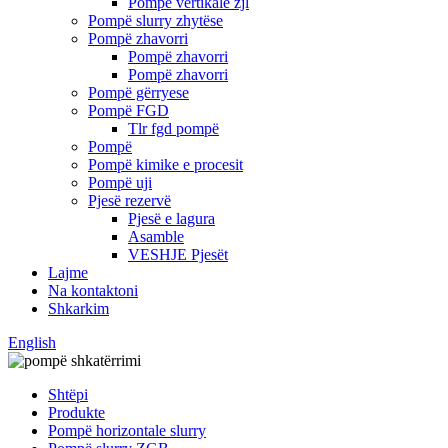
Pompë vertikale zjl
Pompë slurry zhytëse
Pompë zhavorri
Pompë zhavorri
Pompë zhavorri
Pompë gërryese
Pompë FGD
Tlr fgd pompë
Pompë
Pompë kimike e procesit
Pompë uji
Pjesë rezervë
Pjesë e lagura
Asamble
VESHJE Pjesët
Lajme
Na kontaktoni
Shkarkim
English
Shtëpi
Produkte
Pompë horizontale slurry