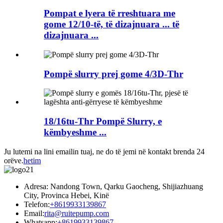
Pompat e lyera të rreshtuara me
gome 12/10-të, të dizajnuara ... të
dizajnuara ...
Pompë slurry prej gome 4/3D-Thr
18/16tu-Thr Pompë Slurry, e
këmbyeshme ...
Ju lutemi na lini emailin tuaj, ne do të jemi në kontakt brenda 24
orëve.
hetim
Adresa: Nandong Town, Qarku Gaocheng, Shijiazhuang
City, Provinca Hebei, Kinë
Telefon:
+8619933139867
Email:
rita@ruitepump.com
Whatsapp:
+8619933139867