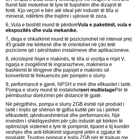
llumit falë motorëve të tyre të fuqishëm dhe dizajnit të
fortë. Kjo veçori e bën atë ideal për industri të tilla si
minierat, ndërtimi dhe trajtimi i ujërave të zeza.
6,
Vula e boshtit mund të përdorë
Vula e paketimit, vula e
ekspozitës dhe vula mekanike.
7, dega e shkarkimit mund të pozicionohet në interval prej
45 gradë me kërkesë dhe të orientohet në çdo tetë
pozicione që i përshtaten instalimeve dhe aplikacioneve.
8, ekzistojnë llojet e makinës, të tilla si vozitja e rripit V,
ngarja e zvogëlimit të ingranazheve, makineria e
bashkimit të lëngjeve dhe pajisjet e makinës së
konvertimit të frekuencës për pompën e slurry.
9, performancë e gjerë, NPSH e mirë dhe efikasitet i lartë.
Pompa e slurry mund të instalohet
seri multistage
Për të
përmbushur dorëzimin për distancë të gjatë.
Në përgjithësi, pompa e slurry ZGB është një produkt i
lartë i linjës që shënon të gjitha kutitë për sa i përket
efikasitetit, qëndrueshmërisë dhe performancës. Një
investim i shkëlqyeshëm për çdo industri që kërkon të
optimizojë sistemet e tyre të pompimit, tiparet e tij kundër
veshjes dhe anti-bllokimit sigurojnë jetën e zgjatur të
produktit. Trustoni pompat e holla ZGB për të trajtuar me