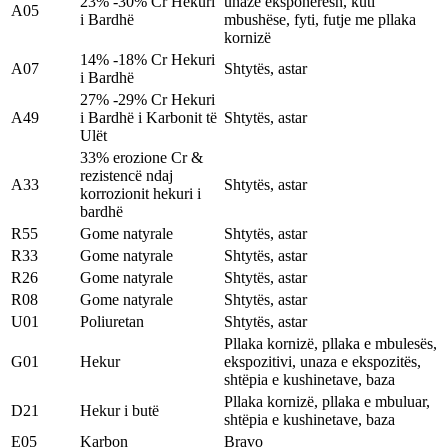
23% -30% Cr Hekuri
unazë eksponeresh, kuti
A05
i Bardhë
mbushëse, fyti, futje me pllaka
kornizë
14% -18% Cr Hekuri
A07
Shtytës, astar
i Bardhë
27% -29% Cr Hekuri
A49
i Bardhë i Karbonit të
Shtytës, astar
Ulët
33% erozione Cr &
rezistencë ndaj
A33
Shtytës, astar
korrozionit hekuri i
bardhë
R55
Gome natyrale
Shtytës, astar
R33
Gome natyrale
Shtytës, astar
R26
Gome natyrale
Shtytës, astar
R08
Gome natyrale
Shtytës, astar
U01
Poliuretan
Shtytës, astar
Pllaka kornizë, pllaka e mbulesës,
G01
Hekur
ekspozitivi, unaza e ekspozitës,
shtëpia e kushinetave, baza
Pllaka kornizë, pllaka e mbuluar,
D21
Hekur i butë
shtëpia e kushinetave, baza
E05
Karbon
Bravo