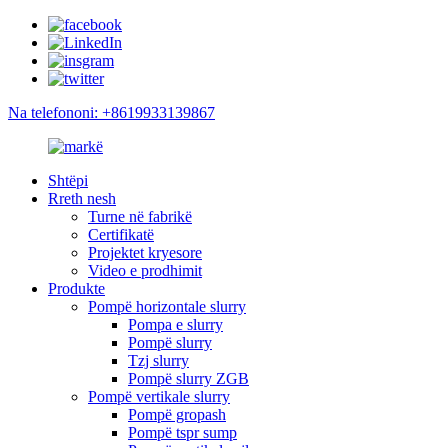
Na telefononi: +8619933139867
Shtëpi
Rreth nesh
Turne në fabrikë
Certifikatë
Projektet kryesore
Video e prodhimit
Produkte
Pompë horizontale slurry
Pompa e slurry
Pompë slurry
Tzj slurry
Pompë slurry ZGB
Pompë vertikale slurry
Pompë gropash
Pompë tspr sump