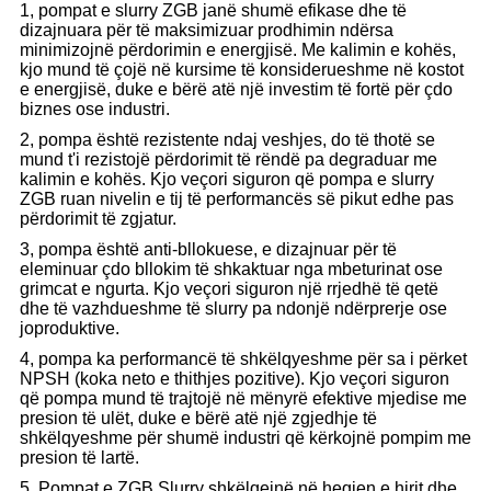
1, pompat e slurry ZGB janë shumë efikase dhe të
dizajnuara për të maksimizuar prodhimin ndërsa
minimizojnë përdorimin e energjisë. Me kalimin e kohës,
kjo mund të çojë në kursime të konsiderueshme në kostot
e energjisë, duke e bërë atë një investim të fortë për çdo
biznes ose industri.
2, pompa është rezistente ndaj veshjes, do të thotë se
mund t'i rezistojë përdorimit të rëndë pa degraduar me
kalimin e kohës. Kjo veçori siguron që pompa e slurry
ZGB ruan nivelin e tij të performancës së pikut edhe pas
përdorimit të zgjatur.
3, pompa është anti-bllokuese, e dizajnuar për të
eleminuar çdo bllokim të shkaktuar nga mbeturinat ose
grimcat e ngurta. Kjo veçori siguron një rrjedhë të qetë
dhe të vazhdueshme të slurry pa ndonjë ndërprerje ose
joproduktive.
4, pompa ka performancë të shkëlqyeshme për sa i përket
NPSH (koka neto e thithjes pozitive). Kjo veçori siguron
që pompa mund të trajtojë në mënyrë efektive mjedise me
presion të ulët, duke e bërë atë një zgjedhje të
shkëlqyeshme për shumë industri që kërkojnë pompim me
presion të lartë.
5, Pompat e ZGB Slurry shkëlqejnë në heqjen e hirit dhe