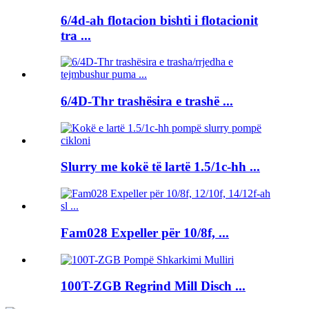
6/4d-ah flotacion bishti i flotacionit
tra ...
6/4D-Thr trashësira e trashë ...
Slurry me kokë të lartë 1.5/1c-hh ...
Fam028 Expeller për 10/8f, ...
100T-ZGB Regrind Mill Disch ...