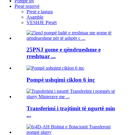
Pompë uji
Pjesë rezervë
Pjesë e lagura
Asamble
VESHJE Pjesët
25PNJ gome e qëndrueshme e
rreshtuar ...
Pompë ushqimi ciklon 6 inç
Transferimi i trajtimit të ngurtë min
...