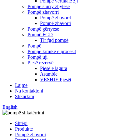
Pompë vertikale zjl
Pompë slurry zhytëse
Pompë zhavorri
Pompë zhavorri
Pompë zhavorri
Pompë gërryese
Pompë FGD
Tlr fgd pompë
Pompë
Pompë kimike e procesit
Pompë uji
Pjesë rezervë
Pjesë e lagura
Asamble
VESHJE Pjesët
Lajme
Na kontaktoni
Shkarkim
English
Shtëpi
Produkte
Pompë zhavorri