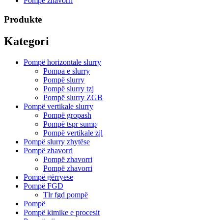
Pompë zhavorri
Produkte
Kategori
Pompë horizontale slurry
Pompa e slurry
Pompë slurry
Pompë slurry tzj
Pompë slurry ZGB
Pompë vertikale slurry
Pompë gropash
Pompë tspr sump
Pompë vertikale zjl
Pompë slurry zhytëse
Pompë zhavorri
Pompë zhavorri
Pompë zhavorri
Pompë gërryese
Pompë FGD
Tlr fgd pompë
Pompë
Pompë kimike e procesit