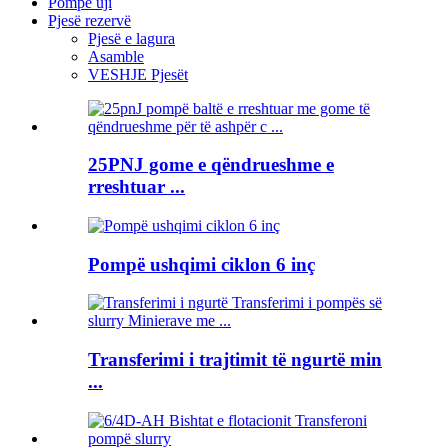
Pompë uji
Pjesë rezervë
Pjesë e lagura
Asamble
VESHJE Pjesët
25PNJ gome e qëndrueshme e
rreshtuar ...
Pompë ushqimi ciklon 6 inç
Transferimi i trajtimit të ngurtë min
...