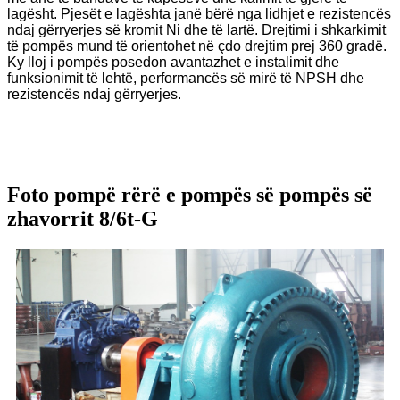
lagësht. Pjesët e lagështa janë bërë nga lidhjet e rezistencës
ndaj gërryerjes së kromit Ni dhe të lartë. Drejtimi i shkarkimit
të pompës mund të orientohet në çdo drejtim prej 360 gradë.
Ky lloj i pompës posedon avantazhet e instalimit dhe
funksionimit të lehtë, performancës së mirë të NPSH dhe
rezistencës ndaj gërryerjes.
Foto pompë rërë e pompës së pompës së
zhavorrit 8/6t-G