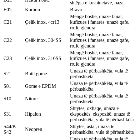
shtëpia e kushinetave, baza
E05
Karbon
Bravo
Mëngë boshe, unazë fanar,
C21
Çelik inox, 4cr13
kufizues i fanarës, unazë qafe,
rrufe gjëndra
Mëngë boshe, unazë fanar,
C22
Çelik inox, 304SS
kufizues i fanarës, unazë qafe,
rrufe gjëndra
Mëngë boshe, unazë fanar,
C23
Çelik inox, 316SS
kufizues i fanarës, unazë qafe,
rrufe gjëndra
Unaza të përbashkëta, vula të
S21
Butil gome
përbashkëta
Unaza të përbashkëta, vula të
S01
Gome e EPDM
përbashkëta
Unaza të përbashkëta, vula të
S10
Nitore
përbashkëta
Shtytës, oxhaqe, unaza e
S31
Hipalon
ekspozitës, ekspozitë, unaza të
përbashkëta, vula të përbashkëta
S44/K
Shtytës, astar, unaza të
Neopren
S42
përbashkëta, vula të përbashkëta
Unaza të përbashkëta, vula të