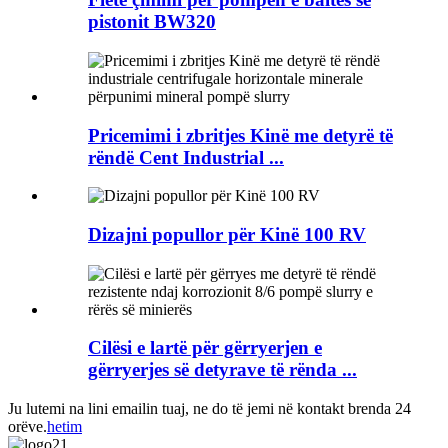
pistonit BW320
Pricemimi i zbritjes Kinë me detyrë të
rëndë Cent Industrial ...
Dizajni popullor për Kinë 100 RV
Cilësi e lartë për gërryerjen e
gërryerjes së detyrave të rënda ...
Ju lutemi na lini emailin tuaj, ne do të jemi në kontakt brenda 24
orëve.
hetim