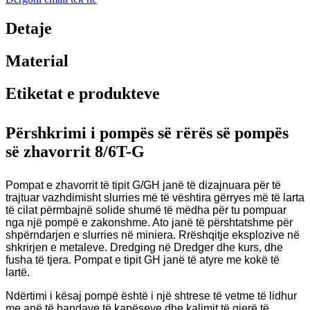
Detaje
Material
Etiketat e produkteve
Përshkrimi i pompës së rërës së pompës
së zhavorrit 8/6T-G
Pompat e zhavorrit të tipit G/GH janë të dizajnuara për të
trajtuar vazhdimisht slurries më të vështira gërryes më të larta
të cilat përmbajnë solide shumë të mëdha për tu pompuar
nga një pompë e zakonshme. Ato janë të përshtatshme për
shpërndarjen e slurries në miniera. Rrëshqitje eksplozive në
shkrirjen e metaleve. Dredging në Dredger dhe kurs, dhe
fusha të tjera. Pompat e tipit GH janë të atyre me kokë të
lartë.
Ndërtimi i kësaj pompë është i një shtrese të vetme të lidhur
me anë të bandave të kapëseve dhe kalimit të gjerë të