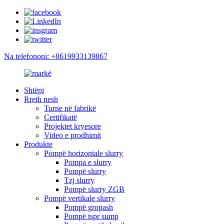
Na telefononi: +8619933139867
Shtëpi
Rreth nesh
Turne në fabrikë
Certifikatë
Projektet kryesore
Video e prodhimit
Produkte
Pompë horizontale slurry
Pompa e slurry
Pompë slurry
Tzj slurry
Pompë slurry ZGB
Pompë vertikale slurry
Pompë gropash
Pompë tspr sump