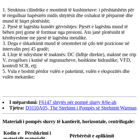
1. Struktura cilindrike e montimit të kushinetave: i përshtatshëm për
të rregulluar hapësirën midis shtytësit dhe oxhakut të përparmë dhe
mund të hiqet plotësisht;
2. Pjesë të lagështa kundër gërvishtjes: Pjesët e lagështa mund të
bëhen prej gome të formuar nga presioni. Ato janë plotësisht të
këmbyeshme me pjesë të lagështa metalike.
3. Dega e shkarkimit mund të orientohet në çdo tetë pozicione në
intervalin prej 45 gradë;
4. Lloje të ndryshme të makinës: DC (lidhje direkte), makinë me rrip
V, zvogëlues i kutisë së ingranazheve, bashkime hidraulike, VFD,
kontroll SCR, etj;
5. Vula e boshtit përdor vulën e paketimit, vulën e ekspozitës dhe
vulën mekanike;
I mëparshmi:
F6147 shtytës për pompë slurry 8/6e-ah
Tjetra:
D3110A05, The Strehimi i Pompës së Strehimit Warman
Materiali i pompës slurry të kantierit, horizontale, centrifugale:
Kodin e
Përshkrimi i
Përbërësit e aplikimit
materialit
materialit