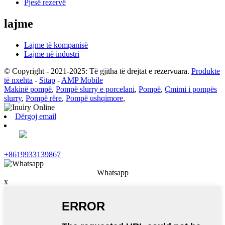
Pjesë rezervë
lajme
Lajme të kompanisë
Lajme në industri
© Copyright - 2021-2025: Të gjitha të drejtat e rezervuara.
Produkte
të nxehta
-
Sitap
-
AMP Mobile
Makinë pompë
,
Pompë slurry e porcelani
,
Pompë
,
Çmimi i pompës
slurry
,
Pompë rëre
,
Pompë ushqimore
,
Dërgoj email
+8619933139867
Whatsapp
x