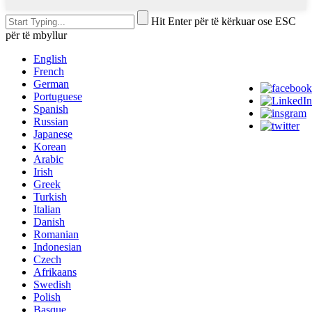
Hit Enter për të kërkuar ose ESC
për të mbyllur
English
French
German
Portuguese
Spanish
Russian
Japanese
Korean
Arabic
Irish
Greek
Turkish
Italian
Danish
Romanian
Indonesian
Czech
Afrikaans
Swedish
Polish
Basque