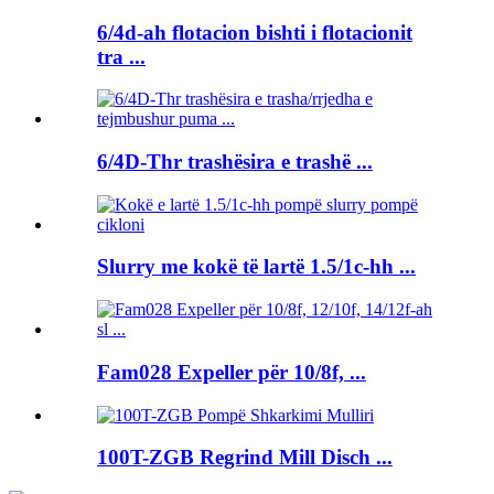
6/4d-ah flotacion bishti i flotacionit
tra ...
6/4D-Thr trashësira e trashë ...
Slurry me kokë të lartë 1.5/1c-hh ...
Fam028 Expeller për 10/8f, ...
100T-ZGB Regrind Mill Disch ...