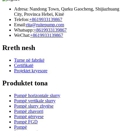
Adresa: Nandong Town, Qarku Gaocheng, Shijiazhuang
City, Provinca Hebei, Kinë
Telefon:
+8619933139867
Email:
rita@ruitepump.com
Whatsapp:
+8619933139867
WeChat:
+8619933139867
Rreth nesh
Turne në fabrikë
Certifikatë
Projektet kryesore
Produktet tona
Pompë horizontale slurry
Pompë vertikale slurry
Pompë slurry zhytëse
Pompë zhavorri
Pompë gërryese
Pompë FGD
Pompë