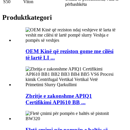
S50
Viton
përbashkëta
Produkt
kategori
OEM Kinë që reziston gome me cilësi
të lartë LI ...
Zbritje e zakonshme APIQ1
Certifikimi API610 BB ...
Fletë çmimi për pompën e baltës së