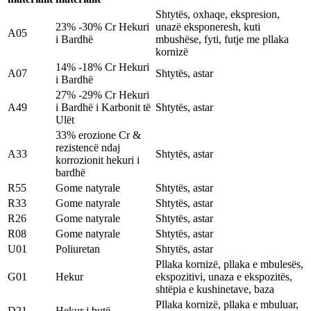
Shtytës, oxhaqe, ekspresion,
23% -30% Cr Hekuri
unazë eksponeresh, kuti
A05
i Bardhë
mbushëse, fyti, futje me pllaka
kornizë
14% -18% Cr Hekuri
A07
Shtytës, astar
i Bardhë
27% -29% Cr Hekuri
A49
i Bardhë i Karbonit të
Shtytës, astar
Ulët
33% erozione Cr &
rezistencë ndaj
A33
Shtytës, astar
korrozionit hekuri i
bardhë
R55
Gome natyrale
Shtytës, astar
R33
Gome natyrale
Shtytës, astar
R26
Gome natyrale
Shtytës, astar
R08
Gome natyrale
Shtytës, astar
U01
Poliuretan
Shtytës, astar
Pllaka kornizë, pllaka e mbulesës,
G01
Hekur
ekspozitivi, unaza e ekspozitës,
shtëpia e kushinetave, baza
Pllaka kornizë, pllaka e mbuluar,
D21
Hekur i butë