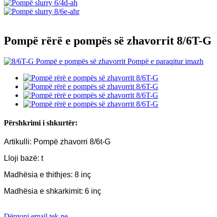
Pompë rërë e pompës së zhavorrit 8/6T-G
Përshkrimi i shkurtër:
Artikulli: Pompë zhavorri 8/6t-G
Lloji bazë: t
Madhësia e thithjes: 8 inç
Madhësia e shkarkimit: 6 inç
Dërgoni email tek ne