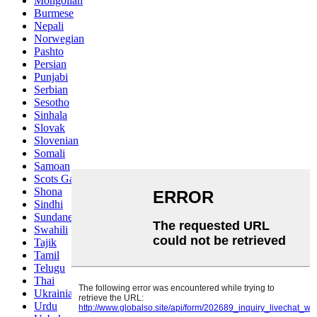
Mongolian
Burmese
Nepali
Norwegian
Pashto
Persian
Punjabi
Serbian
Sesotho
Sinhala
Slovak
Slovenian
Somali
Samoan
Scots Gaelic
Shona
Sindhi
Sundanese
Swahili
Tajik
Tamil
Telugu
Thai
Ukrainian
Urdu