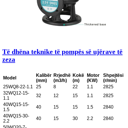
Të dhëna teknike të pompës së ujërave të
zeza
Kalibër
Rrjedhë
Kokë
Motor
Shpejtësi
Model
(mm)
(m3/h)
(m)
(KW)
(r/min)
25WQ8-22-1.1
25
8
22
1.1
2825
32WQ12-15-
32
12
15
1.1
2825
1.1
40WQ15-15-
40
15
15
1.5
2840
1.5
40WQ15-30-
40
15
30
2.2
2840
2.2
50WQ20-7-