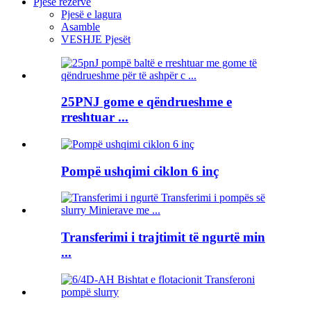
Pjesë rezervë
Pjesë e lagura
Asamble
VESHJE Pjesët
25PNJ gome e qëndrueshme e
rreshtuar ...
Pompë ushqimi ciklon 6 inç
Transferimi i trajtimit të ngurtë min
...