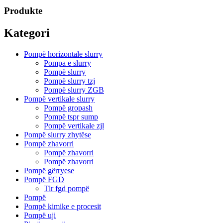
Produkte
Kategori
Pompë horizontale slurry
Pompa e slurry
Pompë slurry
Pompë slurry tzj
Pompë slurry ZGB
Pompë vertikale slurry
Pompë gropash
Pompë tspr sump
Pompë vertikale zjl
Pompë slurry zhytëse
Pompë zhavorri
Pompë zhavorri
Pompë zhavorri
Pompë gërryese
Pompë FGD
Tlr fgd pompë
Pompë
Pompë kimike e procesit
Pompë uji