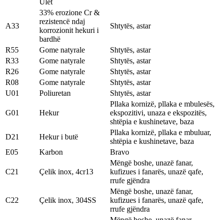
Ulët
33% erozione Cr &
rezistencë ndaj
A33
Shtytës, astar
korrozionit hekuri i
bardhë
R55
Gome natyrale
Shtytës, astar
R33
Gome natyrale
Shtytës, astar
R26
Gome natyrale
Shtytës, astar
R08
Gome natyrale
Shtytës, astar
U01
Poliuretan
Shtytës, astar
Pllaka kornizë, pllaka e mbulesës,
G01
Hekur
ekspozitivi, unaza e ekspozitës,
shtëpia e kushinetave, baza
Pllaka kornizë, pllaka e mbuluar,
D21
Hekur i butë
shtëpia e kushinetave, baza
E05
Karbon
Bravo
Mëngë boshe, unazë fanar,
C21
Çelik inox, 4cr13
kufizues i fanarës, unazë qafe,
rrufe gjëndra
Mëngë boshe, unazë fanar,
C22
Çelik inox, 304SS
kufizues i fanarës, unazë qafe,
rrufe gjëndra
Mëngë boshe, unazë fanar,