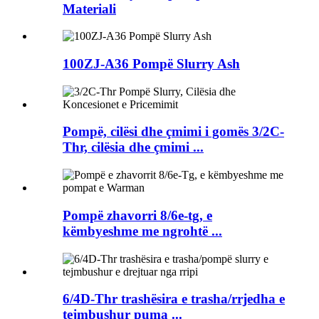
Materiali
100ZJ-A36 Pompë Slurry Ash
Pompë, cilësi dhe çmimi i gomës 3/2C-
Thr, cilësia dhe çmimi ...
Pompë zhavorri 8/6e-tg, e
këmbyeshme me ngrohtë ...
6/4D-Thr trashësira e trasha/rrjedha e
tejmbushur puma ...