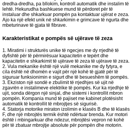
dredha-dredha, pa bllokim, kontroll automatik dhe instalim të
lehtë. Hekurudha bashkuese mund të përdoret për të
instaluar dhe shkarkuar pompën pa kontaktuar ujërat e zeza.
Ajo ka një efekt unik në shkarkimin e grimcave të ngurta dhe
mbeturinave të gjata të fibrave.
Karakteristikat e pompës së ujërave të zeza
1. Miratimi i strukturës unike të ngecjes me dy rrjedhë të
dyfishtë për të përmirësuar kapacitetin e tepërt dhe
kapacitetin e shkarkimit të ujërave të zeza të ujërave të zeza.
2. Vula mekanike është një vulë mekanike me dy fytyra, e
cila është në dhomën e vajit për një kohë të gjatë për të
siguruar funksionimin e sigurt dhe të besueshëm të pompës.
3. Ekziston një sondë e zbulimit të rrjedhjes së ujit në
zgavrën e instalimeve elektrike të pompës. Kur ka rrjedhje të
ujit, sonda dërgon një sinjal, dhe sistemi i kontrollit mbron
pompën. Kompania mund të pajiset me kabinet plotësisht
automatik të kontrollit të mbrojtjes së sigurisë.
4. Statorja motorike miraton izolimin e klasës B dhe të klasës
F, dhe një mbrojtës termik është ndërtuar brenda. Kur motori
është i mbingarkuar dhe ndezur, mbrojtësi vepron në kohë
për të zbatuar mbrojtje absolute për pompën dhe motorin.