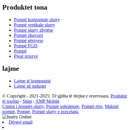
Produktet tona
Pompë horizontale slurry
Pompë vertikale slurry
Pompë slurry zhytëse
Pompë zhavorri
Pompë gërryese
Pompë FGD
Pompë
Pjesë rezervë
lajme
Lajme të kompanisë
Lajme në industri
© Copyright - 2021-2025: Të gjitha të drejtat e rezervuara.
Produkte
të nxehta
-
Sitap
-
AMP Mobile
Çmimi i pompës slurry
,
Pompë ushqimore
,
Pompë rëre
,
Makinë
pompë
,
Pompë
,
Pompë slurry e porcelani
,
Dërgoj email