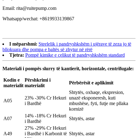
Email: rita@ruitepump.com
Whatsapp/wechat: +8619933139867
I mëparshmi:
Steelelik i pandryshkshëm i ujërave të zeza jo të
bllokuara dhe pompa e baltës së zhytur në rërë
Tjetra:
Pompë kimike e çelikut të pandryshkshëm standard
Materiali i pompës slurry të kantierit, horizontale, centrifugale:
Kodin e
Përshkrimi i
Përbërësit e aplikimit
materialit
materialit
Shtytës, oxhaqe, ekspresion,
23% -30% Cr Hekuri
unazë eksponeresh, kuti
A05
i Bardhë
mbushëse, fyti, futje me pllaka
kornizë
14% -18% Cr Hekuri
A07
Shtytës, astar
i Bardhë
27% -29% Cr Hekuri
A49
i Bardhë i Karbonit të
Shtytës, astar