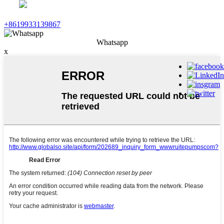
+8619933139867
Whatsapp
x