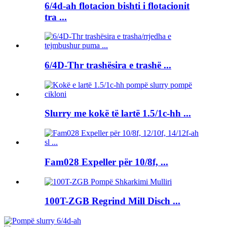
6/4d-ah flotacion bishti i flotacionit
tra ...
6/4D-Thr trashësira e trashë ...
Slurry me kokë të lartë 1.5/1c-hh ...
Fam028 Expeller për 10/8f, ...
100T-ZGB Regrind Mill Disch ...