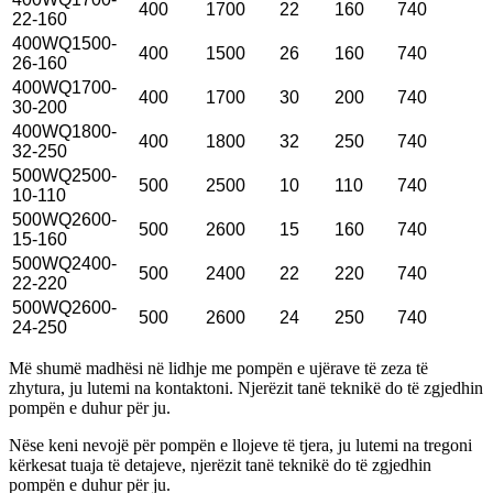
400
1700
22
160
740
22-160
400WQ1500-
400
1500
26
160
740
26-160
400WQ1700-
400
1700
30
200
740
30-200
400WQ1800-
400
1800
32
250
740
32-250
500WQ2500-
500
2500
10
110
740
10-110
500WQ2600-
500
2600
15
160
740
15-160
500WQ2400-
500
2400
22
220
740
22-220
500WQ2600-
500
2600
24
250
740
24-250
Më shumë madhësi në lidhje me pompën e ujërave të zeza të
zhytura, ju lutemi na kontaktoni. Njerëzit tanë teknikë do të zgjedhin
pompën e duhur për ju.
Nëse keni nevojë për pompën e llojeve të tjera, ju lutemi na tregoni
kërkesat tuaja të detajeve, njerëzit tanë teknikë do të zgjedhin
pompën e duhur për ju.