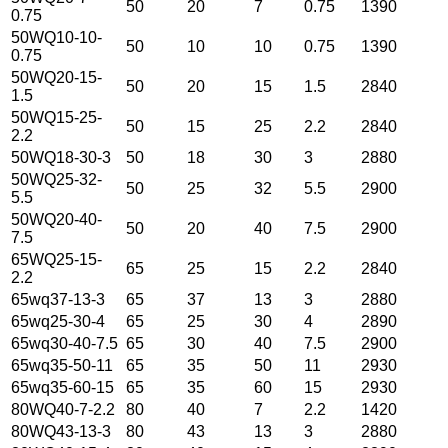
50
20
7
0.75
1390
0.75
50WQ10-10-
50
10
10
0.75
1390
0.75
50WQ20-15-
50
20
15
1.5
2840
1.5
50WQ15-25-
50
15
25
2.2
2840
2.2
50WQ18-30-3
50
18
30
3
2880
50WQ25-32-
50
25
32
5.5
2900
5.5
50WQ20-40-
50
20
40
7.5
2900
7.5
65WQ25-15-
65
25
15
2.2
2840
2.2
65wq37-13-3
65
37
13
3
2880
65wq25-30-4
65
25
30
4
2890
65wq30-40-7.5
65
30
40
7.5
2900
65wq35-50-11
65
35
50
11
2930
65wq35-60-15
65
35
60
15
2930
80WQ40-7-2.2
80
40
7
2.2
1420
80WQ43-13-3
80
43
13
3
2880