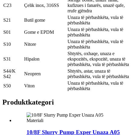
C23
Çelik inox, 316SS
kufizues i fanarës, unazë qafe,
rrufe gjëndra
Unaza të përbashkëta, vula të
S21
Butil gome
përbashkëta
Unaza të përbashkëta, vula të
S01
Gome e EPDM
përbashkëta
Unaza të përbashkëta, vula të
S10
Nitore
përbashkëta
Shtytës, oxhaqe, unaza e
S31
Hipalon
ekspozitës, ekspozitë, unaza të
përbashkëta, vula të përbashkëta
S44/K
Shtytës, astar, unaza të
Neopren
S42
përbashkëta, vula të përbashkëta
Unaza të përbashkëta, vula të
S50
Viton
përbashkëta
Produkt
kategori
10/8F Slurry Pump Exper Unaza A05