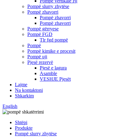
Pompë vertikale zjl
Pompë slurry zhytëse
Pompë zhavorri
Pompë zhavorri
Pompë zhavorri
Pompë gërryese
Pompë FGD
Tlr fgd pompë
Pompë
Pompë kimike e procesit
Pompë uji
Pjesë rezervë
Pjesë e lagura
Asamble
VESHJE Pjesët
Lajme
Na kontaktoni
Shkarkim
English
Shtëpi
Produkte
Pompë slurry zhytëse