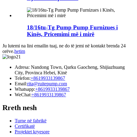
18/16tu-Tg Pump Pump Furnizues i
Kinës, Pricemimi më i mirë
Ju lutemi na lini emailin tuaj, ne do të jemi në kontakt brenda 24
orëve.
hetim
Adresa: Nandong Town, Qarku Gaocheng, Shijiazhuang
City, Provinca Hebei, Kinë
Telefon:
+8619933139867
Email:
rita@ruitepump.com
Whatsapp:
+8619933139867
WeChat:
+8619933139867
Rreth nesh
Turne në fabrikë
Certifikatë
Projektet kryesore