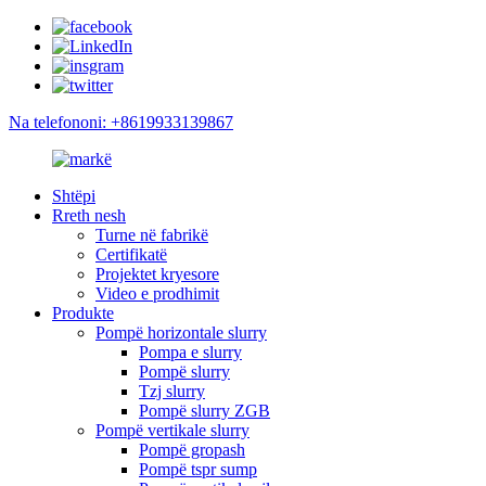
Na telefononi: +8619933139867
Shtëpi
Rreth nesh
Turne në fabrikë
Certifikatë
Projektet kryesore
Video e prodhimit
Produkte
Pompë horizontale slurry
Pompa e slurry
Pompë slurry
Tzj slurry
Pompë slurry ZGB
Pompë vertikale slurry
Pompë gropash
Pompë tspr sump