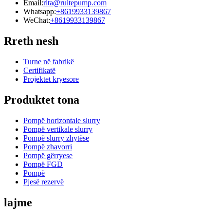
Email:
rita@ruitepump.com
Whatsapp:
+8619933139867
WeChat:
+8619933139867
Rreth nesh
Turne në fabrikë
Certifikatë
Projektet kryesore
Produktet tona
Pompë horizontale slurry
Pompë vertikale slurry
Pompë slurry zhytëse
Pompë zhavorri
Pompë gërryese
Pompë FGD
Pompë
Pjesë rezervë
lajme