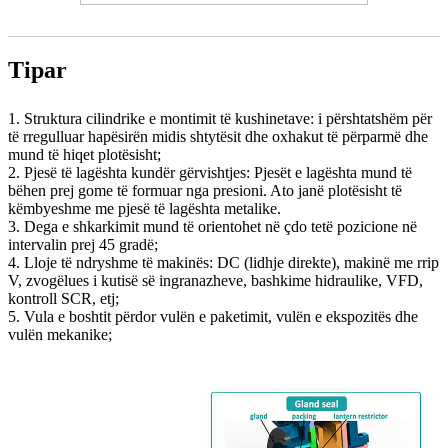
Tipar
1. Struktura cilindrike e montimit të kushinetave: i përshtatshëm për
të rregulluar hapësirën midis shtytësit dhe oxhakut të përparmë dhe
mund të hiqet plotësisht;
2. Pjesë të lagështa kundër gërvishtjes: Pjesët e lagështa mund të
bëhen prej gome të formuar nga presioni. Ato janë plotësisht të
këmbyeshme me pjesë të lagështa metalike.
3. Dega e shkarkimit mund të orientohet në çdo tetë pozicione në
intervalin prej 45 gradë;
4. Lloje të ndryshme të makinës: DC (lidhje direkte), makinë me rrip
V, zvogëlues i kutisë së ingranazheve, bashkime hidraulike, VFD,
kontroll SCR, etj;
5. Vula e boshtit përdor vulën e paketimit, vulën e ekspozitës dhe
vulën mekanike;