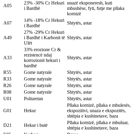
23% -30% Cr Hekuri
unazë eksponeresh, kuti
A05
i Bardhë
mbushëse, fyti, futje me pllaka
kornizë
14% -18% Cr Hekuri
A07
Shtytës, astar
i Bardhë
27% -29% Cr Hekuri
A49
i Bardhë i Karbonit të
Shtytës, astar
Ulët
33% erozione Cr &
rezistencë ndaj
A33
Shtytës, astar
korrozionit hekuri i
bardhë
R55
Gome natyrale
Shtytës, astar
R33
Gome natyrale
Shtytës, astar
R26
Gome natyrale
Shtytës, astar
R08
Gome natyrale
Shtytës, astar
U01
Poliuretan
Shtytës, astar
Pllaka kornizë, pllaka e mbulesës,
G01
Hekur
ekspozitivi, unaza e ekspozitës,
shtëpia e kushinetave, baza
Pllaka kornizë, pllaka e mbuluar,
D21
Hekur i butë
shtëpia e kushinetave, baza