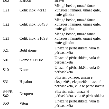
E05
Karbon
Bravo
Mëngë boshe, unazë fanar,
C21
Çelik inox, 4cr13
kufizues i fanarës, unazë qafe,
rrufe gjëndra
Mëngë boshe, unazë fanar,
C22
Çelik inox, 304SS
kufizues i fanarës, unazë qafe,
rrufe gjëndra
Mëngë boshe, unazë fanar,
C23
Çelik inox, 316SS
kufizues i fanarës, unazë qafe,
rrufe gjëndra
Unaza të përbashkëta, vula të
S21
Butil gome
përbashkëta
Unaza të përbashkëta, vula të
S01
Gome e EPDM
përbashkëta
Unaza të përbashkëta, vula të
S10
Nitore
përbashkëta
Shtytës, oxhaqe, unaza e
S31
Hipalon
ekspozitës, ekspozitë, unaza të
përbashkëta, vula të përbashkëta
S44/K
Shtytës, astar, unaza të
Neopren
S42
përbashkëta, vula të përbashkëta
Unaza të përbashkëta, vula të
S50
Viton
përbashkëta