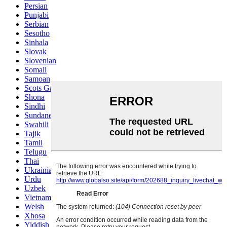
Persian
Punjabi
Serbian
Sesotho
Sinhala
Slovak
Slovenian
Somali
Samoan
Scots Gaelic
Shona
Sindhi
Sundanese
Swahili
Tajik
Tamil
Telugu
Thai
Ukrainian
Urdu
Uzbek
Vietnamese
Welsh
Xhosa
Yiddish