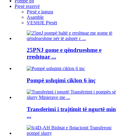
Pompë uji
Pjesë rezervë
Pjesë e lagura
Asamble
VESHJE Pjesët
25PNJ gome e qëndrueshme e
rreshtuar ...
Pompë ushqimi ciklon 6 inç
Transferimi i trajtimit të ngurtë min
...