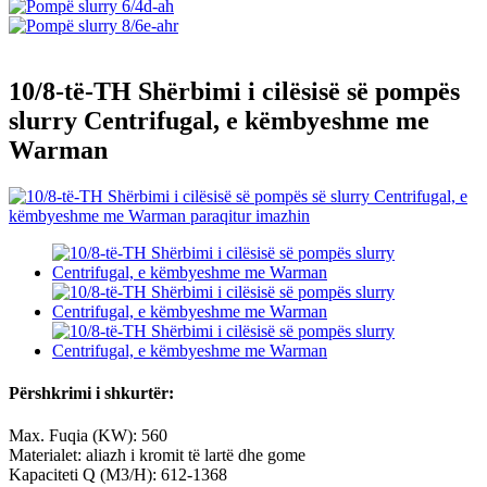
10/8-të-TH Shërbimi i cilësisë së pompës
slurry Centrifugal, e këmbyeshme me
Warman
Përshkrimi i shkurtër:
Max. Fuqia (KW): 560
Materialet: aliazh i kromit të lartë dhe gome
Kapaciteti Q (M3/H): 612-1368