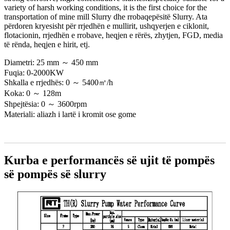
variety of harsh working conditions, it is the first choice for the
transportation of mine mill Slurry dhe rrobaqepësitë Slurry. Ata
përdoren kryesisht për rrjedhën e mullirit, ushqyerjen e ciklonit,
flotacionin, rrjedhën e rrobave, heqjen e rërës, zhytjen, FGD, media
të rënda, heqjen e hirit, etj.
Diametri: 25 mm ～ 450 mm
Fuqia: 0-2000KW
Shkalla e rrjedhës: 0 ～ 5400㎥/h
Koka: 0 ～ 128m
Shpejtësia: 0 ～ 3600rpm
Materiali: aliazh i lartë i kromit ose gome
Kurba e performancës së ujit të pompës
së pompës së slurry