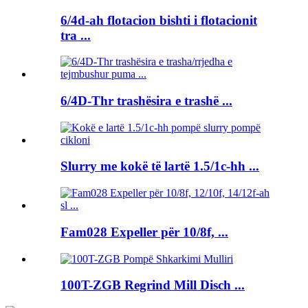
6/4d-ah flotacion bishti i flotacionit
tra ...
6/4D-Thr trashësira e trashë ...
Slurry me kokë të lartë 1.5/1c-hh ...
Fam028 Expeller për 10/8f, ...
100T-ZGB Regrind Mill Disch ...