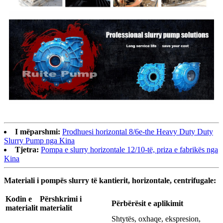
I mëparshmi:
Prodhuesi horizontal 8/6e-the Heavy Duty Duty
Slurry Pump nga Kina
Tjetra:
Pompa e slurry horizontale 12/10-të, priza e fabrikës nga
Kina
Materiali i pompës slurry të kantierit, horizontale, centrifugale:
Kodin e
Përshkrimi i
Përbërësit e aplikimit
materialit
materialit
Shtytës, oxhaqe, ekspresion,