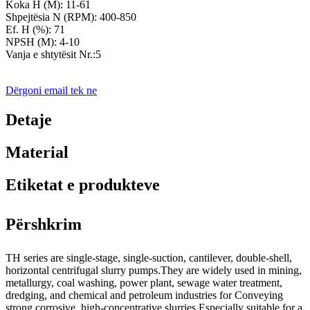
Koka H (M): 11-61
Shpejtësia N (RPM): 400-850
Ef. Η (%): 71
NPSH (M): 4-10
Vanja e shtytësit Nr.:5
Dërgoni email tek ne
Detaje
Material
Etiketat e produkteve
Përshkrim
TH series are single-stage, single-suction, cantilever, double-shell,
horizontal centrifugal slurry pumps.They are widely used in mining,
metallurgy, coal washing, power plant, sewage water treatment,
dredging, and chemical and petroleum industries for Conveying
strong corrosive, high-concentrative slurries.Especially suitable for a