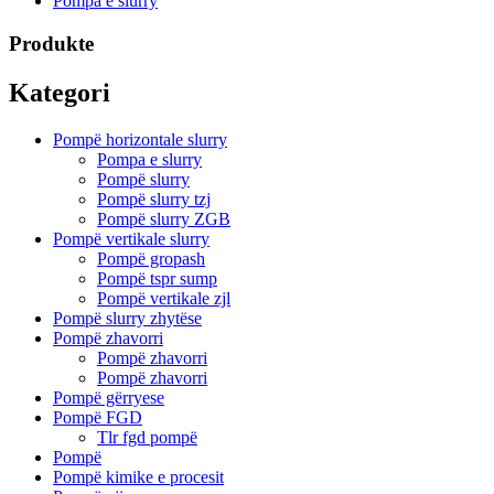
Pompa e slurry
Produkte
Kategori
Pompë horizontale slurry
Pompa e slurry
Pompë slurry
Pompë slurry tzj
Pompë slurry ZGB
Pompë vertikale slurry
Pompë gropash
Pompë tspr sump
Pompë vertikale zjl
Pompë slurry zhytëse
Pompë zhavorri
Pompë zhavorri
Pompë zhavorri
Pompë gërryese
Pompë FGD
Tlr fgd pompë
Pompë
Pompë kimike e procesit