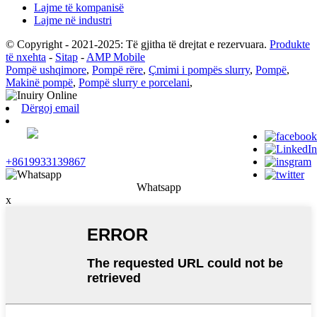
Lajme të kompanisë
Lajme në industri
© Copyright - 2021-2025: Të gjitha të drejtat e rezervuara.
Produkte
të nxehta
-
Sitap
-
AMP Mobile
Pompë ushqimore
,
Pompë rëre
,
Çmimi i pompës slurry
,
Pompë
,
Makinë pompë
,
Pompë slurry e porcelani
,
Dërgoj email
+8619933139867
Whatsapp
x