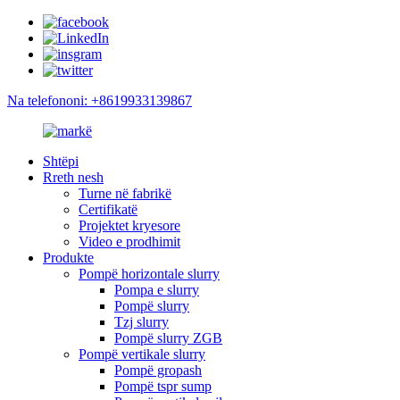
Na telefononi: +8619933139867
Shtëpi
Rreth nesh
Turne në fabrikë
Certifikatë
Projektet kryesore
Video e prodhimit
Produkte
Pompë horizontale slurry
Pompa e slurry
Pompë slurry
Tzj slurry
Pompë slurry ZGB
Pompë vertikale slurry
Pompë gropash
Pompë tspr sump