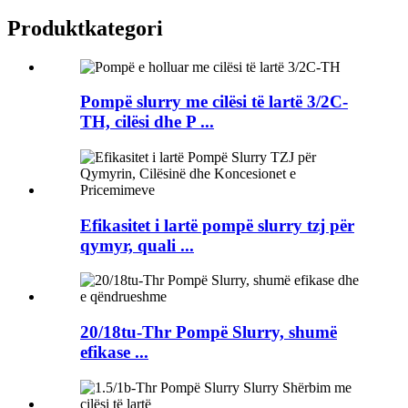
Produkt
kategori
Pompë slurry me cilësi të lartë 3/2C-
TH, cilësi dhe P ...
Efikasitet i lartë pompë slurry tzj për
qymyr, quali ...
20/18tu-Thr Pompë Slurry, shumë
efikase ...