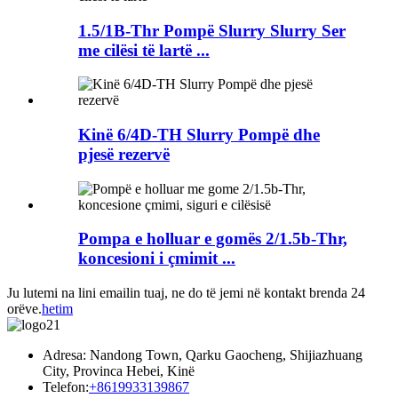
1.5/1B-Thr Pompë Slurry Slurry Ser
me cilësi të lartë ...
Kinë 6/4D-TH Slurry Pompë dhe
pjesë rezervë
Pompa e holluar e gomës 2/1.5b-Thr,
koncesioni i çmimit ...
Ju lutemi na lini emailin tuaj, ne do të jemi në kontakt brenda 24
orëve.
hetim
Adresa: Nandong Town, Qarku Gaocheng, Shijiazhuang
City, Provinca Hebei, Kinë
Telefon:
+8619933139867