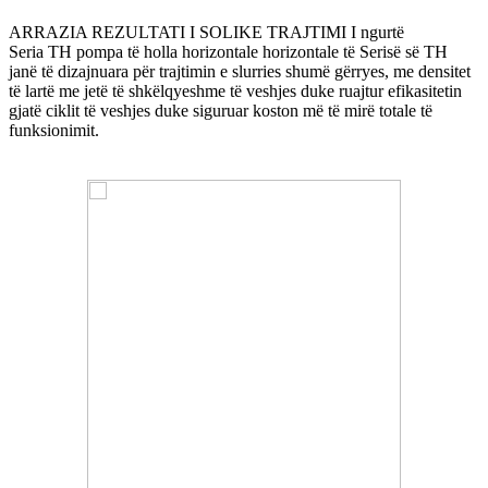
ARRAZIA REZULTATI I SOLIKE TRAJTIMI I ngurtë
Seria TH pompa të holla horizontale horizontale të Serisë së TH
janë të dizajnuara për trajtimin e slurries shumë gërryes, me densitet
të lartë me jetë të shkëlqyeshme të veshjes duke ruajtur efikasitetin
gjatë ciklit të veshjes duke siguruar koston më të mirë totale të
funksionimit.