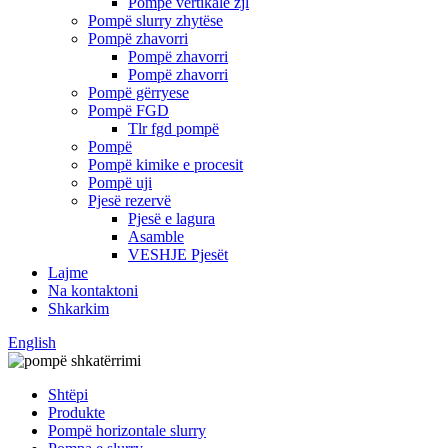
Pompë vertikale zjl
Pompë slurry zhytëse
Pompë zhavorri
Pompë zhavorri
Pompë zhavorri
Pompë gërryese
Pompë FGD
Tlr fgd pompë
Pompë
Pompë kimike e procesit
Pompë uji
Pjesë rezervë
Pjesë e lagura
Asamble
VESHJE Pjesët
Lajme
Na kontaktoni
Shkarkim
English
Shtëpi
Produkte
Pompë horizontale slurry