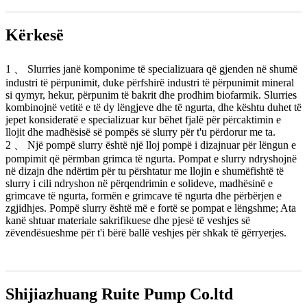
Kërkesë
1 、 Slurries janë komponime të specializuara që gjenden në shumë
industri të përpunimit, duke përfshirë industri të përpunimit mineral
si qymyr, hekur, përpunim të bakrit dhe prodhim biofarmik. Slurries
kombinojnë vetitë e të dy lëngjeve dhe të ngurta, dhe kështu duhet të
jepet konsideratë e specializuar kur bëhet fjalë për përcaktimin e
llojit dhe madhësisë së pompës së slurry për t'u përdorur me ta.
2 、 Një pompë slurry është një lloj pompë i dizajnuar për lëngun e
pompimit që përmban grimca të ngurta. Pompat e slurry ndryshojnë
në dizajn dhe ndërtim për tu përshtatur me llojin e shumëfishtë të
slurry i cili ndryshon në përqendrimin e solideve, madhësinë e
grimcave të ngurta, formën e grimcave të ngurta dhe përbërjen e
zgjidhjes. Pompë slurry është më e fortë se pompat e lëngshme; Ata
kanë shtuar materiale sakrifikuese dhe pjesë të veshjes së
zëvendësueshme për t'i bërë ballë veshjes për shkak të gërryerjes.
Shijiazhuang Ruite Pump Co.ltd