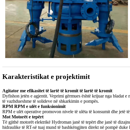
Karakteristikat e projektimit
Agitator me efikasitet të lartë të kromit të lartë të kromit
Dyfishon jetën e agjentit. Veprimi gërmues është krijuar nga bladat e ngu
të vazhdueshme të solideve në shkarkimin e pompës.
RPM RPM e ulët e funksionimit
RPM e ulët operative promovon nivele të ulëta të konsumit dhe jetë t
Mot Motorët e tepërt
Të gjithë motorët elektrikë Hydroman janë të tepërt dhe janë të dizajn
hidraulike të RT-së tuaj mund të bashkëngjiten direkt në pompë duke kr