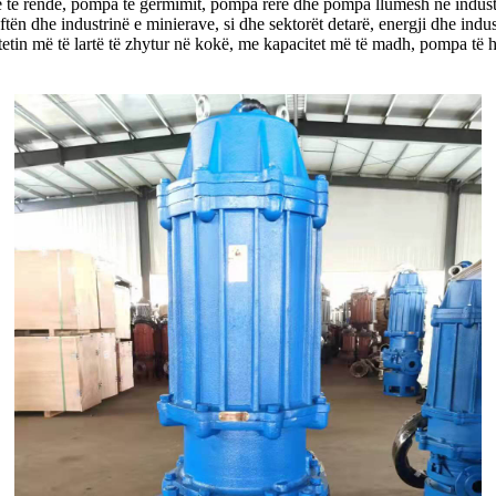
të rëndë, pompa të gërmimit, pompa rërë dhe pompa llumesh në industri, të 
tën dhe industrinë e minierave, si dhe sektorët detarë, energji dhe ind
tin më të lartë të zhytur në kokë, me kapacitet më të madh, pompa të h