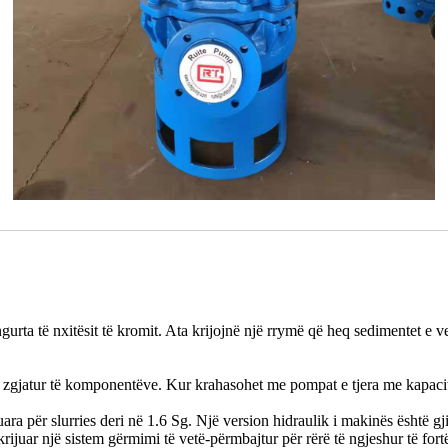
rta të nxitësit të kromit. Ata krijojnë një rrymë që heq sedimentet e vend
ë zgjatur të komponentëve. Kur krahasohet me pompat e tjera me kapacit
uara për slurries deri në 1.6 Sg. Një version hidraulik i makinës është 
ijuar një sistem gërmimi të vetë-përmbajtur për rërë të ngjeshur të for