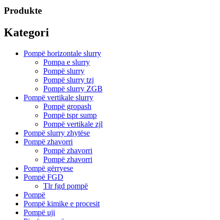
Produkte
Kategori
Pompë horizontale slurry
Pompa e slurry
Pompë slurry
Pompë slurry tzj
Pompë slurry ZGB
Pompë vertikale slurry
Pompë gropash
Pompë tspr sump
Pompë vertikale zjl
Pompë slurry zhytëse
Pompë zhavorri
Pompë zhavorri
Pompë zhavorri
Pompë gërryese
Pompë FGD
Tlr fgd pompë
Pompë
Pompë kimike e procesit
Pompë uji