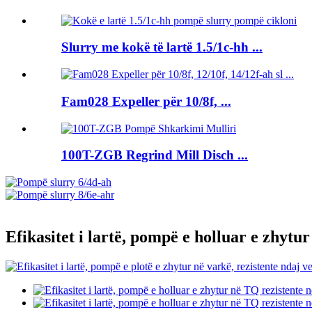
Slurry me kokë të lartë 1.5/1c-hh ...
Fam028 Expeller për 10/8f, ...
100T-ZGB Regrind Mill Disch ...
Efikasitet i lartë, pompë e holluar e zhytu