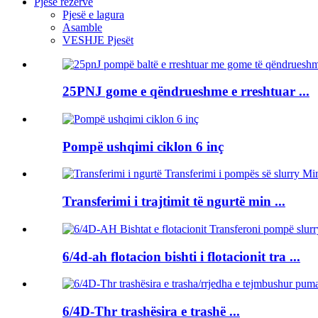
Pjesë rezervë
Pjesë e lagura
Asamble
VESHJE Pjesët
25PNJ gome e qëndrueshme e rreshtuar ...
Pompë ushqimi ciklon 6 inç
Transferimi i trajtimit të ngurtë min ...
6/4d-ah flotacion bishti i flotacionit tra ...
6/4D-Thr trashësira e trashë ...