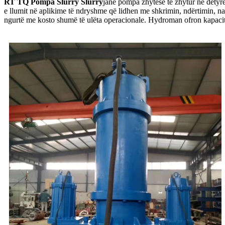
RT TQ Pompa Slurry Slurry
janë pompa zhytëse të zhytur në detyrë 
e llumit në aplikime të ndryshme që lidhen me shkrimin, ndërtimin, naf
ngurtë me kosto shumë të ulëta operacionale. Hydroman ofron kapacite