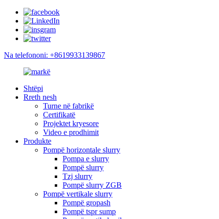
Na telefononi: +8619933139867
Shtëpi
Rreth nesh
Turne në fabrikë
Certifikatë
Projektet kryesore
Video e prodhimit
Produkte
Pompë horizontale slurry
Pompa e slurry
Pompë slurry
Tzj slurry
Pompë slurry ZGB
Pompë vertikale slurry
Pompë gropash
Pompë tspr sump