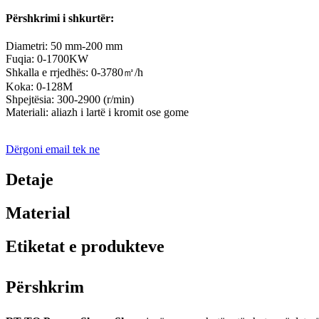
Përshkrimi i shkurtër:
Diametri: 50 mm-200 mm
Fuqia: 0-1700KW
Shkalla e rrjedhës: 0-3780㎥/h
Koka: 0-128M
Shpejtësia: 300-2900 (r/min)
Materiali: aliazh i lartë i kromit ose gome
Dërgoni email tek ne
Detaje
Material
Etiketat e produkteve
Përshkrim