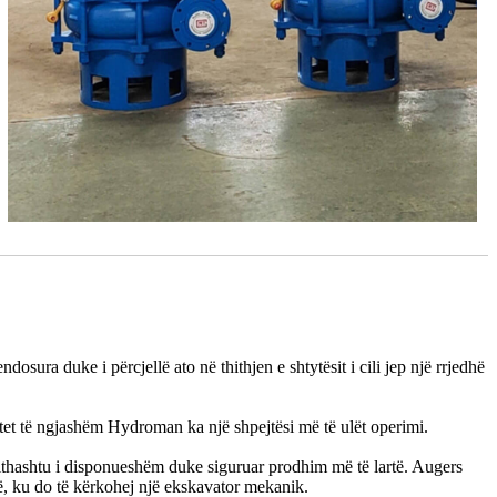
osura duke i përcjellë ato në thithjen e shtytësit i cili jep një rrjedhë
et të ngjashëm Hydroman ka një shpejtësi më të ulët operimi.
gjithashtu i disponueshëm duke siguruar prodhim më të lartë. Augers
të, ku do të kërkohej një ekskavator mekanik.