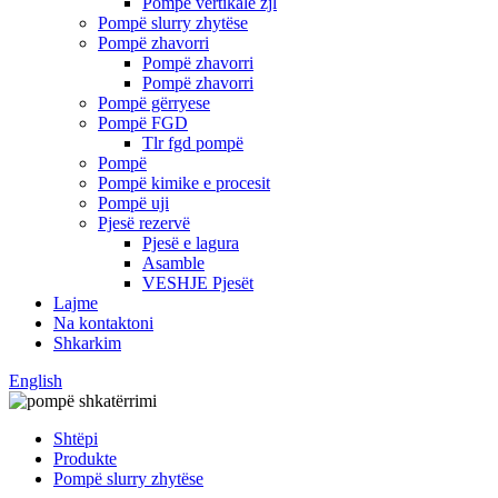
Pompë vertikale zjl
Pompë slurry zhytëse
Pompë zhavorri
Pompë zhavorri
Pompë zhavorri
Pompë gërryese
Pompë FGD
Tlr fgd pompë
Pompë
Pompë kimike e procesit
Pompë uji
Pjesë rezervë
Pjesë e lagura
Asamble
VESHJE Pjesët
Lajme
Na kontaktoni
Shkarkim
English
Shtëpi
Produkte
Pompë slurry zhytëse